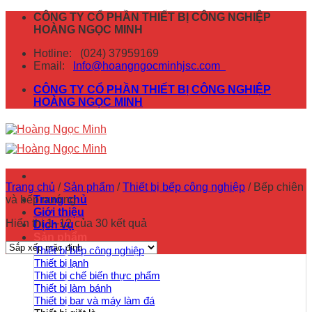
Skip
CÔNG TY CỔ PHẦN THIẾT BỊ CÔNG NGHIỆP
to
HOÀNG NGỌC MINH
content
Hotline:
(024) 37959169
Email:
Info@hoangngocminhjsc.com
CÔNG TY CỔ PHẦN THIẾT BỊ CÔNG NGHIỆP
HOÀNG NGỌC MINH
Trang chủ
/
Sản phẩm
/
Thiết bị bếp công nghiệp
/
Bếp chiên
và bếp nướng
Trang chủ
Giới thiệu
Hiển thị 1–12 của 30 kết quả
Dịch vụ
Sản phẩm
Thiết bị bếp công nghiệp
Thiết bị lạnh
Thiết bị chế biến thực phẩm
Thiết bị làm bánh
Thiết bị bar và máy làm đá