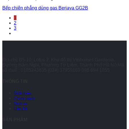
Bếp chiên phẳng dùng gas Berjaya GG2B
1
2
3
Địa chỉ: B5-10, Lotus 2, Khu đô thị Vinhomes Gardenia,
Đường Hàm Nghi, Phường Từ Liêm, Thành Phố Hà NộiMã
số thuế : 0105243835
(024) 37959169
098 694 1055
THÔNG TIN
Giới thiệu
Chính sách
Dịch vụ
Liên hệ
SẢN PHẨM