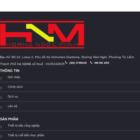
Địa chỉ: B5-10, Lotus 2, Khu đô thị Vinhomes Gardenia, Đường Hàm Nghi, Phường Từ Liêm,
(024) 37959169
098 694 1055
Thành Phố Hà NộiMã số thuế : 0105243835
THÔNG TIN
Giới thiệu
Chính sách
Dịch vụ
Liên hệ
SẢN PHẨM
Thiết bị bếp công nghiệp
Thiết bị chế biến thực phẩm