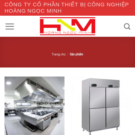
Skip
CÔNG TY CỔ PHẦN THIẾT BỊ CÔNG NGHIỆP
to
HOÀNG NGỌC MINH
content
Trang chủ
/
Sản phẩm