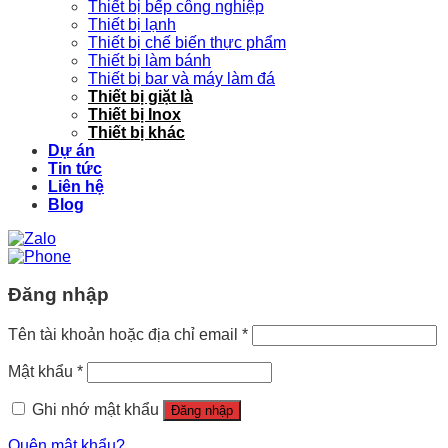
Thiết bị bếp công nghiệp
Thiết bị lạnh
Thiết bị chế biến thực phẩm
Thiết bị làm bánh
Thiết bị bar và máy làm đá
Thiết bị giặt là
Thiết bị Inox
Thiết bị khác
Dự án
Tin tức
Liên hệ
Blog
Đăng nhập
Tên tài khoản hoặc địa chỉ email
*
Mật khẩu
*
Ghi nhớ mật khẩu
Đăng nhập
Quên mật khẩu?