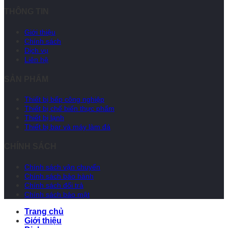
THÔNG TIN
Giới thiệu
Chính sách
Dịch vụ
Liên hệ
SẢN PHẨM
Thiết bị bếp công nghiệp
Thiết bị chế biến thực phẩm
Thiết bị lạnh
Thiết bị bar và máy làm đá
CHÍNH SÁCH
Chính sách vận chuyển
Chính sách bảo hành
Chính sách đổi trả
Chính sách bảo mật
Trang chủ
Giới thiệu