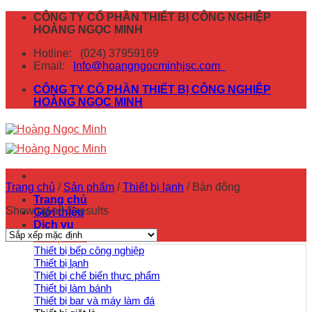
Skip
CÔNG TY CỔ PHẦN THIẾT BỊ CÔNG NGHIỆP
to
HOÀNG NGỌC MINH
content
Hotline:
(024) 37959169
Email:
Info@hoangngocminhjsc.com
CÔNG TY CỔ PHẦN THIẾT BỊ CÔNG NGHIỆP
HOÀNG NGỌC MINH
Trang chủ
/
Sản phẩm
/
Thiết bị lạnh
/
Bàn đông
Trang chủ
Showing all 5 results
Giới thiệu
Dịch vụ
Sản phẩm
Thiết bị bếp công nghiệp
Thiết bị lạnh
Thiết bị chế biến thực phẩm
Thiết bị làm bánh
Thiết bị bar và máy làm đá