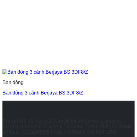
Bàn đông
Bàn đông 3 cánh Berjaya BS 3DF8/Z
Địa chỉ: B5-10, Lotus 2, Khu đô thị Vinhomes Gardenia,
Đường Hàm Nghi, Phường Từ Liêm, Thành Phố Hà NộiMã
số thuế : 0105243835
(024) 37959169
098 694 1055