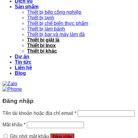
Dịch vụ
Sản phẩm
Thiết bị bếp công nghiệp
Thiết bị lạnh
Thiết bị chế biến thực phẩm
Thiết bị làm bánh
Thiết bị bar và máy làm đá
Thiết bị giặt là
Thiết bị Inox
Thiết bị khác
Dự án
Tin tức
Liên hệ
Blog
Đăng nhập
Tên tài khoản hoặc địa chỉ email
*
Mật khẩu
*
Ghi nhớ mật khẩu
Đăng nhập