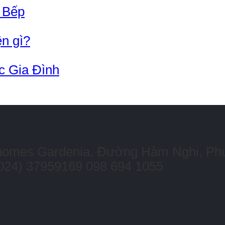
 Bếp
n gì?
c Gia Đình
 Vinhomes Gardenia, Đường Hàm Nghi, P
024) 37959169
098 694 1055