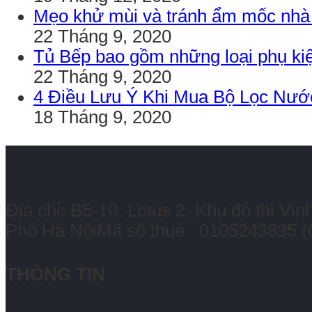
Mẹo khử mùi và tránh ẩm mốc nhà
22 Tháng 9, 2020
Tủ Bếp bao gồm những loại phụ kiệ
22 Tháng 9, 2020
4 Điều Lưu Ý Khi Mua Bộ Lọc Nướ
18 Tháng 9, 2020
Địa chỉ: B5-10, Lotus 2, Khu đô thị
Phố Hà NộiMã số thuế : 0105243835
(
THÔNG TIN