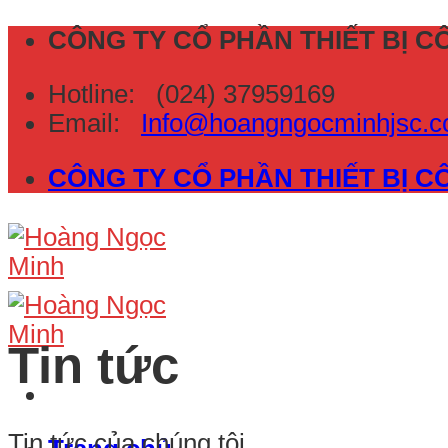
Skip
CÔNG TY CỔ PHẦN THIẾT BỊ 
to
Hotline:
(024) 37959169
content
Email:
Info@hoangngocminhjsc
CÔNG TY CỔ PHẦN THIẾT BỊ 
Tin tức
Tin tức của chúng tôi