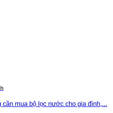
nh
 cần mua bộ lọc nước cho gia đình,...