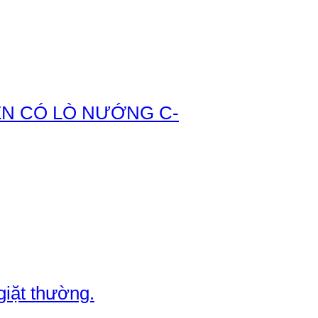
ỆN CÓ LÒ NƯỚNG C-
giặt thường.