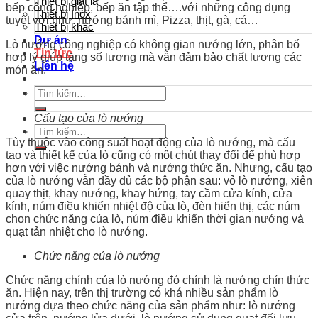
Thiết bị giặt là
bếp công nghiệp, bếp ăn tập thể….với những công dụng
Thiết bị Inox
tuyệt vời như: nướng bánh mì, Pizza, thịt, gà, cá…
Thiết bị khác
Dự án
Lò nướng công nghiệp có không gian nướng lớn, phân bổ
Tin tức
hợp lý giúp tăng số lượng mà vẫn đảm bảo chất lượng các
Liên hệ
món ăn.
Tìm
kiếm:
Cấu tạo của lò nướng
Tìm
kiếm:
Tùy thuộc vào công suất hoạt động của lò nướng, mà cấu
tạo và thiết kế của lò cũng có một chút thay đổi để phù hợp
hơn với việc nướng bánh và nướng thức ăn. Nhưng, cấu tạo
của lò nướng vẫn đầy đủ các bộ phận sau: vỏ lò nướng, xiên
quay thịt, khay nướng, khay hứng, tay cầm cửa kính, cửa
kính, núm điều khiển nhiệt độ của lò, đèn hiển thị, các núm
chọn chức năng của lò, núm điều khiển thời gian nướng và
quạt tản nhiệt cho lò nướng.
Chức năng của lò nướng
Chức năng chính của lò nướng đó chính là nướng chín thức
ăn. Hiện nay, trên thị trường có khá nhiều sản phẩm lò
nướng dựa theo chức năng của sản phẩm như: lò nướng