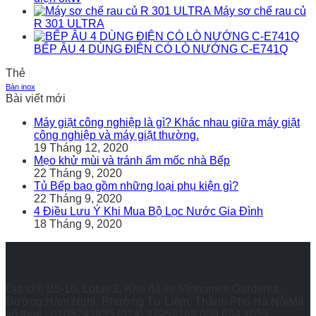
Máy sơ chế rau củ
R 301 ULTRA
BẾP ÂU 4 DÙNG ĐIỆN CÓ LÒ NƯỚNG C-E741Q
Thẻ
Bàn inox
Bài viết mới
Máy giặt công nghiệp là gì? Khác nhau giữa máy giặt
công nghiệp và máy giặt thường.
19 Tháng 12, 2020
Mẹo khử mùi và tránh ẩm mốc nhà Bếp
22 Tháng 9, 2020
Tủ Bếp bao gồm những loại phụ kiện gì?
22 Tháng 9, 2020
4 Điều Lưu Ý Khi Mua Bộ Lọc Nước Gia Đình
18 Tháng 9, 2020
Địa chỉ: B5-10, Lotus 2, Khu đô thị Vinhomes Gardenia,
Đường Hàm Nghi, Phường Từ Liêm, Thành Phố Hà NộiMã
số thuế : 0105243835
(024) 37959169
098 694 1055