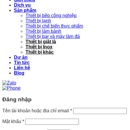
Dịch vụ
Sản phẩm
Thiết bị bếp công nghiệp
Thiết bị lạnh
Thiết bị chế biến thực phẩm
Thiết bị làm bánh
Thiết bị bar và máy làm đá
Thiết bị giặt là
Thiết bị Inox
Thiết bị khác
Dự án
Tin tức
Liên hệ
Blog
Đăng nhập
Tên tài khoản hoặc địa chỉ email
*
Mật khẩu
*