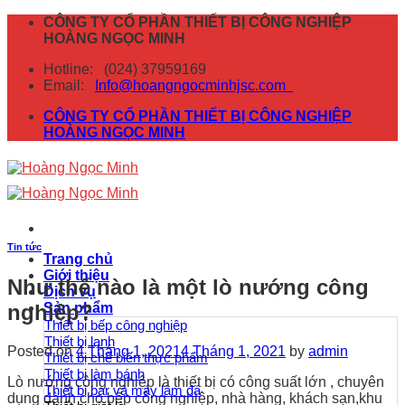
Skip
CÔNG TY CỔ PHẦN THIẾT BỊ CÔNG NGHIỆP
to
HOÀNG NGỌC MINH
content
Hotline:
(024) 37959169
Email:
Info@hoangngocminhjsc.com
CÔNG TY CỔ PHẦN THIẾT BỊ CÔNG NGHIỆP
HOÀNG NGỌC MINH
Tin tức
Trang chủ
Giới thiệu
Như thế nào là một lò nướng công
Dịch vụ
nghiệp?
Sản phẩm
Thiết bị bếp công nghiệp
Thiết bị lạnh
Posted on
4 Tháng 1, 2021
4 Tháng 1, 2021
by
admin
Thiết bị chế biến thực phẩm
Thiết bị làm bánh
Lò nướng công nghiệp là thiết bị có công suất lớn , chuyên
Thiết bị bar và máy làm đá
dụng dành cho bếp công nghiệp, nhà hàng, khách sạn,khu