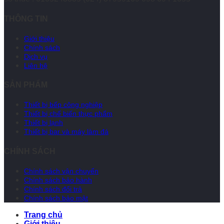
THÔNG TIN
Giới thiệu
Chính sách
Dịch vụ
Liên hệ
SẢN PHẨM
Thiết bị bếp công nghiệp
Thiết bị chế biến thực phẩm
Thiết bị lạnh
Thiết bị bar và máy làm đá
CHÍNH SÁCH
Chính sách vận chuyển
Chính sách bảo hành
Chính sách đổi trả
Chính sách bảo mật
Trang chủ
Giới thiệu