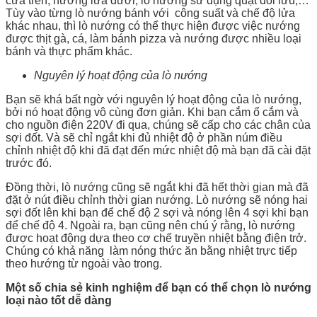
cửa trên, nướng lửa dưới, lò nướng sử dụng quạt đối lưu,…
Tùy vào từng lò nướng bánh với công suất và chế độ lửa
khác nhau, thì lò nướng có thể thực hiện được việc nướng
được thịt gà, cá, làm bánh pizza và nướng được nhiều loại
bánh và thực phẩm khác.
Nguyên lý hoạt động của lò nướng
Bạn sẽ khá bất ngờ với nguyên lý hoạt động của lò nướng,
bởi nó hoạt động vô cùng đơn giản. Khi bạn cắm ổ cắm và
cho nguồn điện 220V đi qua, chúng sẽ cấp cho các chân của
sợi đốt. Và sẽ chỉ ngắt khi đủ nhiệt độ ở phần núm điều
chỉnh nhiệt độ khi đã đạt đến mức nhiệt độ mà bạn đã cài đặt
trước đó.
Đồng thời, lò nướng cũng sẽ ngắt khi đã hết thời gian mà đã
đặt ở nút điều chỉnh thời gian nướng. Lò nướng sẽ nóng hai
sợi đốt lên khi bạn để chế độ 2 sợi và nóng lên 4 sợi khi bạn
để chế độ 4. Ngoài ra, bạn cũng nên chú ý rằng, lò nướng
được hoạt động dựa theo cơ chế truyền nhiệt bằng điện trở.
Chúng có khả năng làm nóng thức ăn bằng nhiệt trực tiếp
theo hướng từ ngoài vào trong.
Một số chia sẻ kinh nghiệm để bạn có thể chọn lò nướng
loại nào tốt dễ dàng