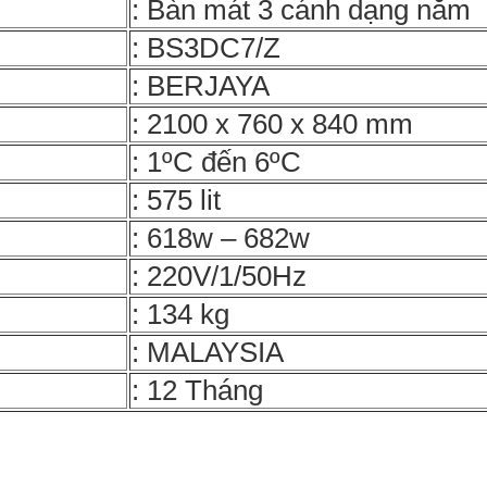
: Bàn mát 3 cánh dạng nằm
: BS3DC7/Z
: BERJAYA
: 2100 x 760 x 840 mm
: 1ºC đến 6ºC
: 575 lit
: 618w – 682w
: 220V/1/50Hz
: 134 kg
: MALAYSIA
: 12 Tháng