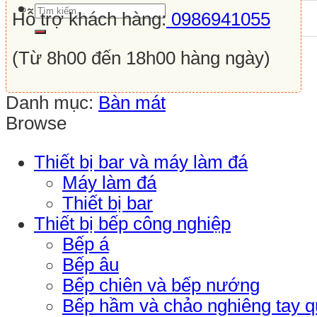
Tìm
Hỗ trợ khách hàng:
0986941055
kiếm:
(Từ 8h00 đến 18h00 hàng ngày)
Danh mục:
Bàn mát
Browse
Thiết bị bar và máy làm đá
Máy làm đá
Thiết bị bar
Thiết bị bếp công nghiệp
Bếp á
Bếp âu
Bếp chiên và bếp nướng
Bếp hầm và chảo nghiêng tay 