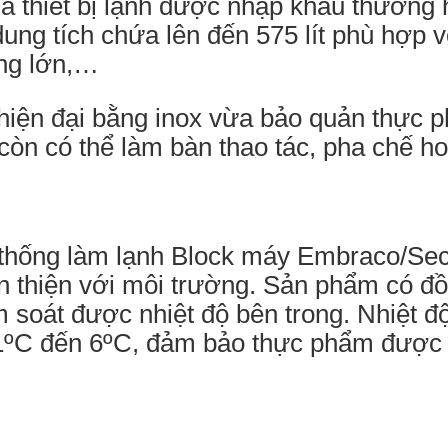
à thiết bị lạnh được nhập khẩu thương 
ung tích chứa lên đến 575 lít phù hợp 
àng lớn,…
 hiện đại bằng inox vừa bảo quản thực 
x còn có thể làm bàn thao tác, pha chế 
ệ thống làm lạnh Block máy Embraco/Se
ân thiện với môi trường. Sản phẩm có đồn
m soát được nhiệt độ bên trong. Nhiệt 
n 1ºC đến 6ºC, đảm bảo thực phẩm được 