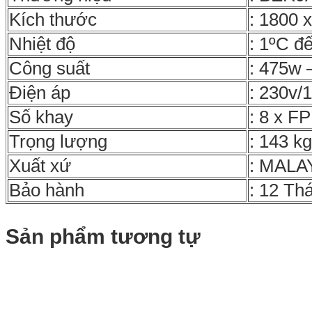
Kích thước
: 1800 
Nhiệt độ
: 1ºC đ
Công suất
: 475w 
Điện áp
: 230v/
Số khay
: 8 x FP
Trọng lượng
: 143 kg
Xuất xứ
: MALA
Bảo hành
: 12 Th
Sản phẩm tương tự