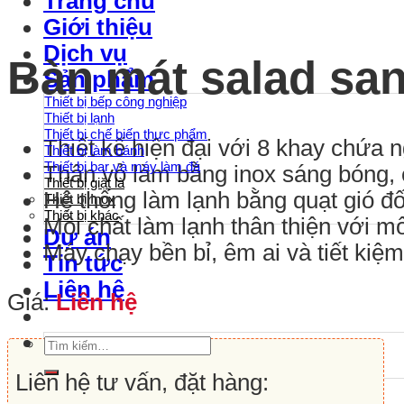
Trang chủ
Giới thiệu
Dịch vụ
Bàn mát salad sa
Sản phẩm
Thiết bị bếp công nghiệp
Thiết bị lạnh
Thiết bị chế biến thực phẩm
Thiết kế hiện đại với 8 khay chứa n
Thiết bị làm bánh
Thiết bị bar và máy làm đá
Thân vỏ làm bằng inox sáng bóng, 
Thiết bị giặt là
Hệ thống làm lạnh bằng quạt gió đố
Thiết bị Inox
Thiết bị khác
Môi chất làm lạnh thân thiện với m
Dự án
Máy chạy bền bỉ, êm ai và tiết kiệm
Tin tức
Liên hệ
Giá:
Liên hệ
Tìm
kiếm:
Liên hệ tư vấn, đặt hàng: