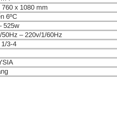
x 760 x 1080 mm
ến 6ºC
– 525w
1/50Hz – 220v/1/60Hz
 1/3-4
YSIA
áng