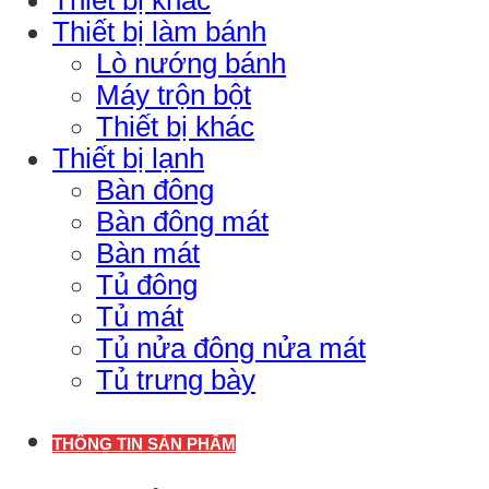
Thiết bị làm bánh
Lò nướng bánh
Máy trộn bột
Thiết bị khác
Thiết bị lạnh
Bàn đông
Bàn đông mát
Bàn mát
Tủ đông
Tủ mát
Tủ nửa đông nửa mát
Tủ trưng bày
THÔNG TIN SẢN PHẨM