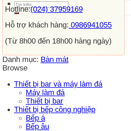
Tìm
Hotline:
(024) 37959169
kiếm:
Hỗ trợ khách hàng:
0986941055
(Từ 8h00 đến 18h00 hàng ngày)
Danh mục:
Bàn mát
Browse
Thiết bị bar và máy làm đá
Máy làm đá
Thiết bị bar
Thiết bị bếp công nghiệp
Bếp á
Bếp âu