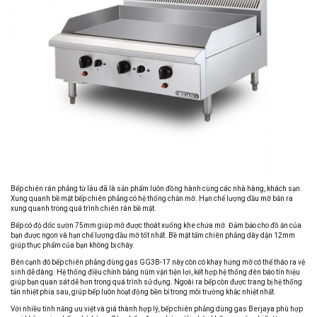
Bếp chiên rán phẳng từ lâu đã là sản phẩm luôn đồng hành cùng các nhà hàng, khách sạn.
Xung quanh bề mặt bếp chiên phẳng có hệ thống chắn mỡ. Hạn chế lượng dầu mỡ bắn ra
xung quanh trong quá trình chiên rán bề mặt.
Bếp có độ dốc sườn 75mm giúp mỡ được thoát xuống khe chứa mỡ. Đảm bảo cho đồ ăn của
bạn được ngon và hạn chế lượng dầu mỡ tốt nhất. Bề mặt tấm chiên phẳng dày dặn 12mm
giúp thực phẩm của bạn không bị cháy.
Bên cạnh đó bếp chiên phẳng dùng gas GG3B-17 này còn có khay hứng mỡ có thể tháo ra vệ
sinh dễ dàng. Hệ thống điều chỉnh bằng núm vặn tiện lợi, kết hợp hệ thống đèn báo tín hiệu
giúp bạn quan sát dễ hơn trong quá trình sử dụng. Ngoài ra bếp còn được trang bị hệ thống
tản nhiệt phía sau, giúp bếp luôn hoạt động bền bỉ trong môi trường khắc nhiệt nhất.
Với nhiều tính năng ưu việt và giá thành hợp lý, bếp chiên phẳng dùng gas Berjaya phù hợp