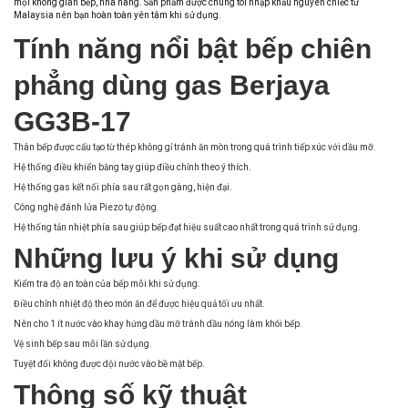
mọi không gian bếp, nhà hàng. Sản phẩm được chúng tôi nhập khẩu nguyên chiếc từ
Malaysia nên bạn hoàn toàn yên tâm khi sử dụng.
Tính năng nổi bật bếp chiên
phẳng dùng gas Berjaya
GG3B-17
Thân bếp được cấu tạo từ thép không gỉ tránh ăn mòn trong quá trình tiếp xúc với dầu mỡ.
Hệ thống điều khiển bằng tay giúp điều chỉnh theo ý thích.
Hệ thống gas kết nối phía sau rất gọn gàng, hiện đại.
Công nghệ đánh lửa Piezo tự động.
Hệ thống tản nhiệt phía sau giúp bếp đạt hiệu suất cao nhất trong quá trình sử dụng.
Những lưu ý khi sử dụng
Kiểm tra độ an toàn của bếp mỗi khi sử dụng.
Điều chỉnh nhiệt độ theo món ăn để được hiệu quả tối ưu nhất.
Nên cho 1 ít nước vào khay hứng dầu mỡ tránh dầu nóng làm khói bếp.
Vệ sinh bếp sau mỗi lần sử dụng.
Tuyệt đối không được dội nước vào bề mặt bếp.
Thông số kỹ thuật