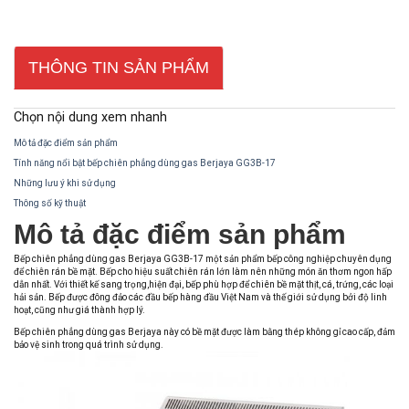
THÔNG TIN SẢN PHẨM
Chọn nội dung xem nhanh
Mô tả đặc điểm sản phẩm
Tính năng nổi bật bếp chiên phẳng dùng gas Berjaya GG3B-17
Những lưu ý khi sử dụng
Thông số kỹ thuật
Mô tả đặc điểm sản phẩm
Bếp chiên phẳng dùng gas Berjaya GG3B-17 một sản phẩm bếp công nghiệp chuyên dụng
để chiên rán bề mặt. Bếp cho hiệu suất chiên rán lớn làm nên những món ăn thơm ngon hấp
dẫn nhất. Với thiết kế sang trọng,hiện đại, bếp phù hợp để chiên bề mặt thịt, cá, trứng, các loại
hải sản. Bếp được đông đảo các đầu bếp hàng đầu Việt Nam và thế giới sử dụng bởi độ linh
hoạt, cũng như giá thành hợp lý.
Bếp chiên phẳng dùng gas Berjaya này có bề mặt được làm bằng thép không gỉ cao cấp, đảm
bảo vệ sinh trong quá trình sử dụng.