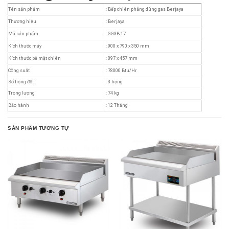
Tên sản phẩm
: Bếp chiên phẳng dùng gas Berjaya
Thương hiệu
: Berjaya
Mã sản phẩm
: GG3B-17
Kích thước máy
: 900 x 790 x 350 mm
Kích thước bề mặt chiên
: 897 x 457 mm
Công suất
: 78000 Btu/Hr
Số họng đốt
: 3 họng
Trọng lượng
: 74 kg
Bảo hành
: 12 Tháng
SẢN PHẨM TƯƠNG TỰ