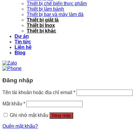
Thiết bị chế biến thực phẩm
Thiết bị làm bánh
Thiết bị bar và máy làm đá
Thiết bị giặt là
Thiết bị Inox
Thiết bị khác
Dự án
Tin tức
Liên hệ
Blog
Đăng nhập
Tên tài khoản hoặc địa chỉ email
*
Mật khẩu
*
Ghi nhớ mật khẩu
Đăng nhập
Quên mật khẩu?