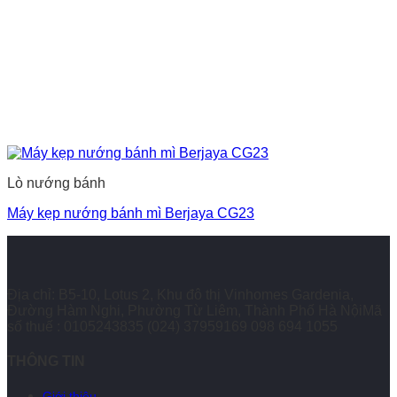
Lò nướng bánh
Máy kẹp nướng bánh mì Berjaya CG23
Địa chỉ: B5-10, Lotus 2, Khu đô thị Vinhomes Gardenia,
Đường Hàm Nghi, Phường Từ Liêm, Thành Phố Hà NộiMã
số thuế : 0105243835
(024) 37959169
098 694 1055
THÔNG TIN
Giới thiệu