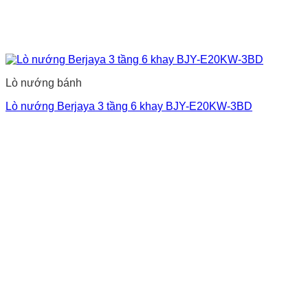
Lò nướng bánh
Lò nướng Berjaya 3 tầng 6 khay BJY-E20KW-3BD