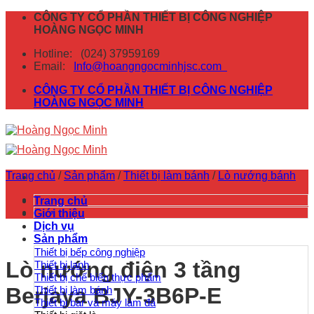
Skip
CÔNG TY CỔ PHẦN THIẾT BỊ CÔNG NGHIỆP
to
HOÀNG NGỌC MINH
content
Hotline:
(024) 37959169
Email:
Info@hoangngocminhjsc.com
CÔNG TY CỔ PHẦN THIẾT BỊ CÔNG NGHIỆP
HOÀNG NGỌC MINH
Trang chủ
/
Sản phẩm
/
Thiết bị làm bánh
/
Lò nướng bánh
Trang chủ
Giới thiệu
Dịch vụ
Sản phẩm
Thiết bị bếp công nghiệp
Lò nướng điện 3 tầng
Thiết bị lạnh
Thiết bị chế biến thực phẩm
Berjaya BJY-3B6P-E
Thiết bị làm bánh
Thiết bị bar và máy làm đá