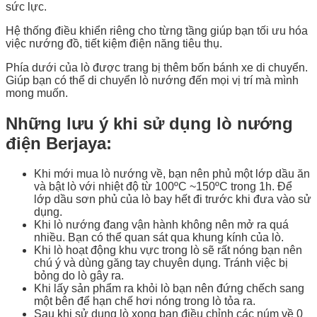
sức lực.
Hệ thống điều khiển riêng cho từng tầng giúp bạn tối ưu hóa
việc nướng đồ, tiết kiệm điện năng tiêu thụ.
Phía dưới của lò được trang bị thêm bốn bánh xe di chuyển.
Giúp bạn có thể di chuyển lò nướng đến mọi vị trí mà mình
mong muốn.
Những lưu ý khi sử dụng lò nướng
điện Berjaya:
Khi mới mua lò nướng về, bạn nên phủ một lớp dầu ăn
và bật lò với nhiệt độ từ 100ºC ~150ºC trong 1h. Để
lớp dầu sơn phủ của lò bay hết đi trước khi đưa vào sử
dụng.
Khi lò nướng đang vận hành không nên mở ra quá
nhiều. Bạn có thể quan sát qua khung kính của lò.
Khi lò hoạt động khu vực trong lò sẽ rất nóng bạn nên
chú ý và dùng găng tay chuyên dụng. Tránh việc bị
bỏng do lò gây ra.
Khi lấy sản phẩm ra khỏi lò bạn nên đứng chếch sang
một bên để hạn chế hơi nóng trong lò tỏa ra.
Sau khi sử dụng lò xong bạn điều chỉnh các núm về 0