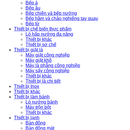
Bếp á
Bếp âu
Bếp chiên và bếp nướng
Bếp hầm và chảo nghiêng tay quay
Bếp từ
Thiết bị chế biến thực phẩm
Lò hấp nướng đa năng
Thiết bị khác
Thiết bị sơ chế
Thiết bị giặt là
Máy giặt công nghiệp
Máy giặt khô
Máy là phẳng công nghiệp
Máy sấy công nghiệp
Thiết bị khác
Thiết bị là chi tiết
Thiết bị Inox
Thiết bị khác
Thiết bị làm bánh
Lò nướng bánh
Máy trộn bột
Thiết bị khác
Thiết bị lạnh
Bàn đông
Bàn đông mát