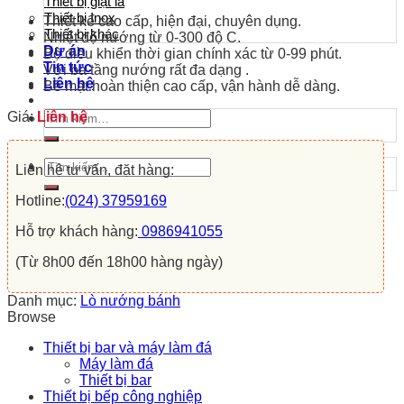
Thiết bị giặt là
Thiết bị Inox
Thiết kế cao cấp, hiện đại, chuyên dụng.
Thiết bị khác
Nhiệt độ nướng từ 0-300 độ C.
Dự án
Bộ điều khiển thời gian chính xác từ 0-99 phút.
Tin tức
Với ba tầng nướng rất đa dạng .
Liên hệ
Bề mặt hoàn thiện cao cấp, vận hành dễ dàng.
Tìm
Giá:
Liên hệ
kiếm:
Tìm
Liên hệ tư vấn, đặt hàng:
kiếm:
Hotline:
(024) 37959169
Hỗ trợ khách hàng:
0986941055
(Từ 8h00 đến 18h00 hàng ngày)
Danh mục:
Lò nướng bánh
Browse
Thiết bị bar và máy làm đá
Máy làm đá
Thiết bị bar
Thiết bị bếp công nghiệp