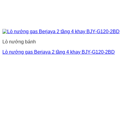
Lò nướng bánh
Lò nướng gas Berjaya 2 tầng 4 khay BJY-G120-2BD