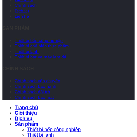
Chính sách
Dịch vụ
Liên hệ
SẢN PHẨM
Thiết bị bếp công nghiệp
Thiết bị chế biến thực phẩm
Thiết bị lạnh
Thiết bị bar và máy làm đá
CHÍNH SÁCH
Chính sách vận chuyển
Chính sách bảo hành
Chính sách đổi trả
Chính sách bảo mật
Trang chủ
Giới thiệu
Dịch vụ
Sản phẩm
Thiết bị bếp công nghiệp
Thiết bị lạnh