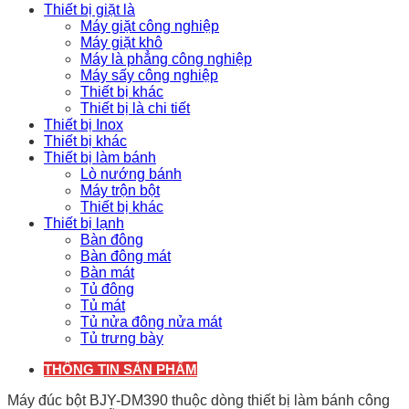
Thiết bị giặt là
Máy giặt công nghiệp
Máy giặt khô
Máy là phẳng công nghiệp
Máy sấy công nghiệp
Thiết bị khác
Thiết bị là chi tiết
Thiết bị Inox
Thiết bị khác
Thiết bị làm bánh
Lò nướng bánh
Máy trộn bột
Thiết bị khác
Thiết bị lạnh
Bàn đông
Bàn đông mát
Bàn mát
Tủ đông
Tủ mát
Tủ nửa đông nửa mát
Tủ trưng bày
THÔNG TIN SẢN PHẨM
Máy đúc bột BJY-DM390 thuộc dòng thiết bị làm bánh công