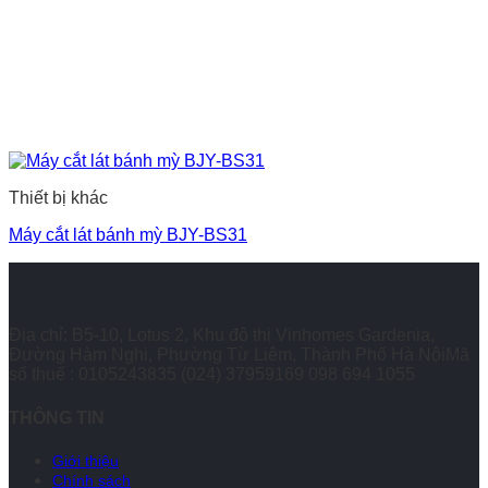
Thiết bị khác
Máy cắt lát bánh mỳ BJY-BS31
Địa chỉ: B5-10, Lotus 2, Khu đô thị Vinhomes Gardenia,
Đường Hàm Nghi, Phường Từ Liêm, Thành Phố Hà NộiMã
số thuế : 0105243835
(024) 37959169
098 694 1055
THÔNG TIN
Giới thiệu
Chính sách