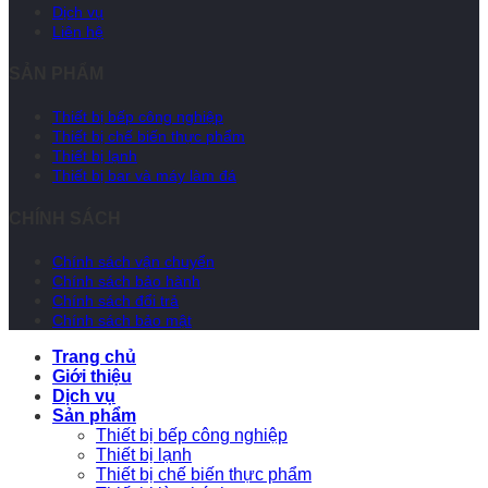
Dịch vụ
Liên hệ
SẢN PHẨM
Thiết bị bếp công nghiệp
Thiết bị chế biến thực phẩm
Thiết bị lạnh
Thiết bị bar và máy làm đá
CHÍNH SÁCH
Chính sách vận chuyển
Chính sách bảo hành
Chính sách đổi trả
Chính sách bảo mật
Trang chủ
Giới thiệu
Dịch vụ
Sản phẩm
Thiết bị bếp công nghiệp
Thiết bị lạnh
Thiết bị chế biến thực phẩm