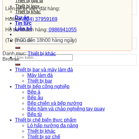
Thiết bị giặt là
Thiết bị Inox
Liên hệ tư vấn, đặt hàng:
Thiết bị khác
Dự án
Hotline:
(024) 37959169
Tin tức
Liên hệ
Hỗ trợ khách hàng:
0986941055
Tìm
(Từ 8h00 đến 18h00 hàng ngày)
kiếm:
Danh mục:
Thiết bị khác
Tìm
Browse
kiếm:
Thiết bị bar và máy làm đá
Máy làm đá
Thiết bị bar
Thiết bị bếp công nghiệp
Bếp á
Bếp âu
Bếp chiên và bếp nướng
Bếp hầm và chảo nghiêng tay quay
Bếp từ
Thiết bị chế biến thực phẩm
Lò hấp nướng đa năng
Thiết bị khác
Thiết bị sơ chế