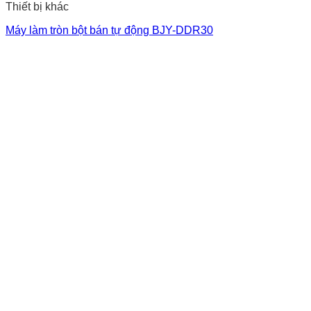
Thiết bị khác
Máy làm tròn bột bán tự động BJY-DDR30