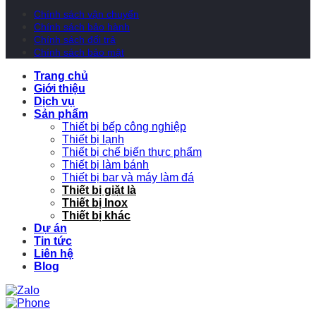
Chính sách vận chuyển
Chính sách bảo hành
Chính sách đổi trả
Chính sách bảo mật
Trang chủ
Giới thiệu
Dịch vụ
Sản phẩm
Thiết bị bếp công nghiệp
Thiết bị lạnh
Thiết bị chế biến thực phẩm
Thiết bị làm bánh
Thiết bị bar và máy làm đá
Thiết bị giặt là
Thiết bị Inox
Thiết bị khác
Dự án
Tin tức
Liên hệ
Blog