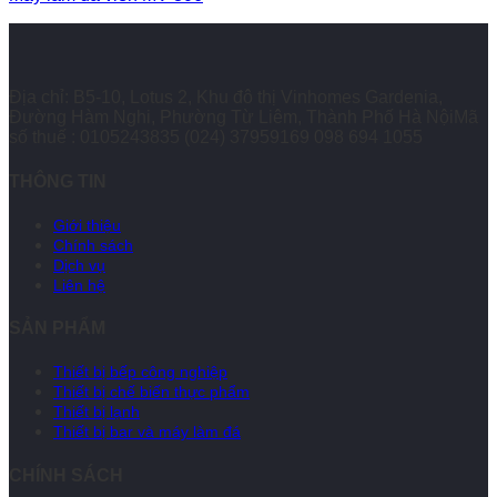
Địa chỉ: B5-10, Lotus 2, Khu đô thị Vinhomes Gardenia,
Đường Hàm Nghi, Phường Từ Liêm, Thành Phố Hà NộiMã
số thuế : 0105243835
(024) 37959169
098 694 1055
THÔNG TIN
Giới thiệu
Chính sách
Dịch vụ
Liên hệ
SẢN PHẨM
Thiết bị bếp công nghiệp
Thiết bị chế biến thực phẩm
Thiết bị lạnh
Thiết bị bar và máy làm đá
CHÍNH SÁCH