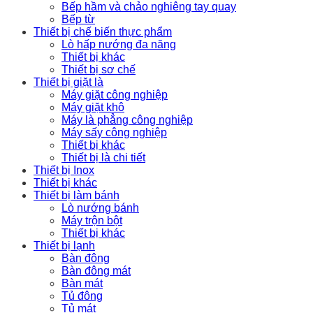
Bếp hầm và chảo nghiêng tay quay
Bếp từ
Thiết bị chế biến thực phẩm
Lò hấp nướng đa năng
Thiết bị khác
Thiết bị sơ chế
Thiết bị giặt là
Máy giặt công nghiệp
Máy giặt khô
Máy là phẳng công nghiệp
Máy sấy công nghiệp
Thiết bị khác
Thiết bị là chi tiết
Thiết bị Inox
Thiết bị khác
Thiết bị làm bánh
Lò nướng bánh
Máy trộn bột
Thiết bị khác
Thiết bị lạnh
Bàn đông
Bàn đông mát
Bàn mát
Tủ đông
Tủ mát