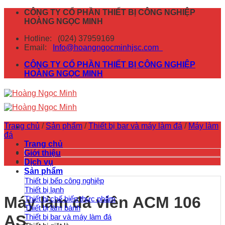
Skip
CÔNG TY CỔ PHẦN THIẾT BỊ CÔNG NGHIỆP
to
HOÀNG NGỌC MINH
content
Hotline:
(024) 37959169
Email:
Info@hoangngocminhjsc.com
CÔNG TY CỔ PHẦN THIẾT BỊ CÔNG NGHIỆP
HOÀNG NGỌC MINH
Trang chủ
/
Sản phẩm
/
Thiết bị bar và máy làm đá
/
Máy làm
đá
Trang chủ
Giới thiệu
Dịch vụ
Sản phẩm
Thiết bị bếp công nghiệp
Thiết bị lạnh
Máy làm đá viên ACM 106
Thiết bị chế biến thực phẩm
Thiết bị làm bánh
AS
Thiết bị bar và máy làm đá