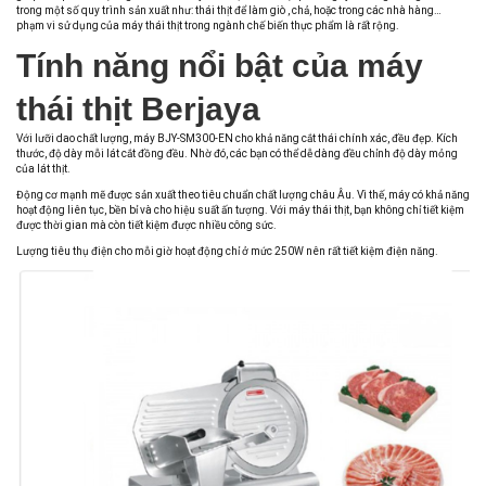
trong một số quy trình sản xuất như: thái thịt để làm giò , chả, hoặc trong các nhà hàng…
phạm vi sử dụng của máy thái thịt trong ngành chế biến thực phẩm là rất rộng.
Tính năng nổi bật của máy
thái thịt Berjaya
Với lưỡi dao chất lượng, máy BJY-SM300-EN cho khả năng cắt thái chính xác, đều đẹp. Kích
thước, độ dày mỗi lát cắt đồng đều. Nhờ đó, các bạn có thể dễ dàng đều chỉnh độ dày mỏng
của lát thịt.
Động cơ mạnh mẽ được sản xuất theo tiêu chuẩn chất lượng châu Âu. Vì thế, máy có khả năng
hoạt động liên tục, bền bỉ và cho hiệu suất ấn tượng. Với máy thái thịt, bạn không chỉ tiết kiệm
được thời gian mà còn tiết kiệm được nhiều công sức.
Lượng tiêu thụ điện cho mỗi giờ hoạt động chỉ ở mức 250W nên rất tiết kiệm điện năng.