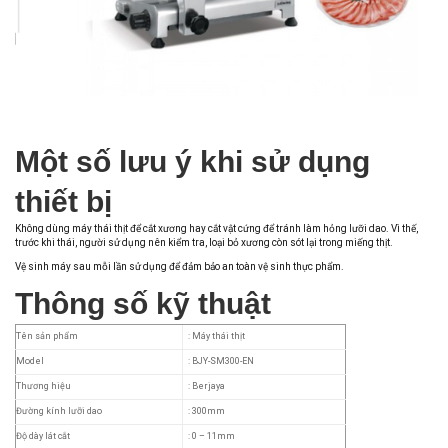
Một số lưu ý khi sử dụng
thiết bị
Không dùng máy thái thịt để cắt xương hay cắt vật cứng để tránh làm hỏng lưỡi dao. Vì thế,
trước khi thái, người sử dụng nên kiểm tra, loại bỏ xương còn sót lại trong miếng thịt.
Vệ sinh máy sau mỗi lần sử dụng để đảm bảo an toàn vệ sinh thực phẩm.
Thông số kỹ thuật
Tên sản phẩm
: Máy thái thịt
Model
: BJY-SM300-EN
Thương hiệu
: Berjaya
Đường kính lưỡi dao
: 300mm
Độ dày lát cắt
: 0 – 11mm