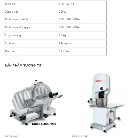
Điện áp
: 220~240 / 1
Công suất
: 250W
Kích thước thiết bị
: 600 x 520 x 450mm
Kích thước đóng gói
: 630 x 530 x 460mm
Trọng lượng
: 23 kg
Xuất xứ
: Malaysia
Bảo hành
: 12 tháng
SẢN PHẨM TƯƠNG TỰ
THIẾT BỊ KHÁC
THIẾT BỊ SƠ CHẾ