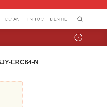
DỰ ÁN
TIN TỨC
LIÊN HỆ
 BJY-ERC64-N