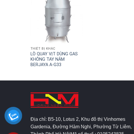
THIẾT BỊ KHÁC
LÒ QUAY VỊT DÙNG GAS
KHÔNG TAY NẮM
BERJAYA A-G33
Địa chỉ: B5-10, Lotus 2, Khu đô thị Vinhomes
Gardenia, Đường Hàm Nghi, Phường Từ Liêm,