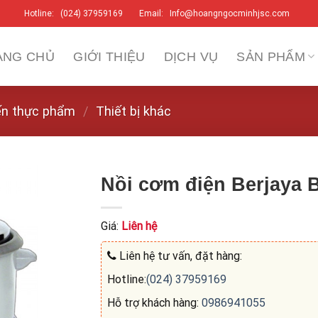
Hotline:
(024) 37959169
Email:
Info@hoangngocminhjsc.com
ANG CHỦ
GIỚI THIỆU
DỊCH VỤ
SẢN PHẨM
iến thực phẩm
/
Thiết bị khác
Nồi cơm điện Berjaya
Giá:
Liên hệ
Liên hệ tư vấn, đặt hàng:
Hotline:
(024) 37959169
Hỗ trợ khách hàng:
0986941055