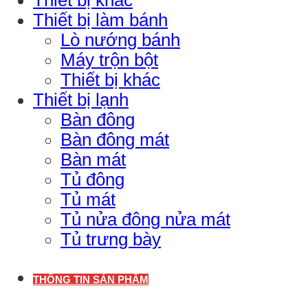
Thiết bị làm bánh
Lò nướng bánh
Máy trộn bột
Thiết bị khác
Thiết bị lạnh
Bàn đông
Bàn đông mát
Bàn mát
Tủ đông
Tủ mát
Tủ nửa đông nửa mát
Tủ trưng bày
THÔNG TIN SẢN PHẨM