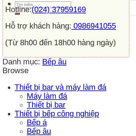
Tìm
Hotline:
(024) 37959169
kiếm:
Hỗ trợ khách hàng:
0986941055
(Từ 8h00 đến 18h00 hàng ngày)
Danh mục:
Bếp âu
Browse
Thiết bị bar và máy làm đá
Máy làm đá
Thiết bị bar
Thiết bị bếp công nghiệp
Bếp á
Bếp âu