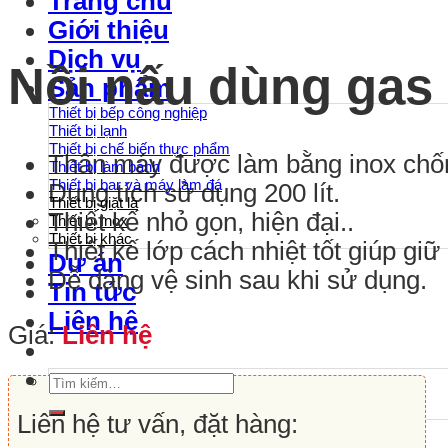
Trang chủ
Giới thiệu
Dịch vụ
Nồi nấu dùng gas
Sản phẩm
Thiết bị bếp công nghiệp
Thiết bị lạnh
Thiết bị chế biến thực phẩm
Thân máy được làm bằng inox chốn
Thiết bị làm bánh
Thiết bị bar và máy làm đá
Dung tích sử dụng 200 lít.
Thiết bị giặt là
Thiết kế nhỏ gọn, hiện đại..
Thiết bị Inox
Thiết bị khác
Thiết kế lớp cách nhiệt tốt giúp giữ 
Dự án
Dễ dàng vệ sinh sau khi sử dụng.
Tin tức
Liên hệ
Giá:
Liên hệ
Tìm
kiếm:
Liên hệ tư vấn, đặt hàng: