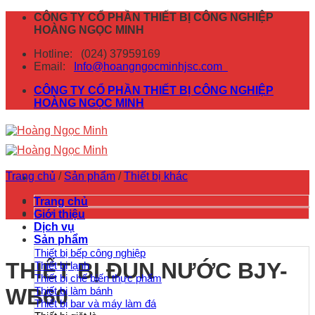
Skip
CÔNG TY CỔ PHẦN THIẾT BỊ CÔNG NGHIỆP
to
HOÀNG NGỌC MINH
content
Hotline:
(024) 37959169
Email:
Info@hoangngocminhjsc.com
CÔNG TY CỔ PHẦN THIẾT BỊ CÔNG NGHIỆP
HOÀNG NGỌC MINH
Trang chủ
/
Sản phẩm
/
Thiết bị khác
Trang chủ
Giới thiệu
Dịch vụ
Sản phẩm
Thiết bị bếp công nghiệp
THIẾT BỊ ĐUN NƯỚC BJY-
Thiết bị lạnh
Thiết bị chế biến thực phẩm
WB60
Thiết bị làm bánh
Thiết bị bar và máy làm đá