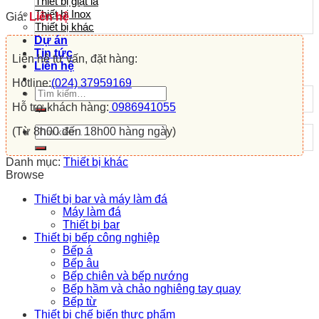
Thiết bị giặt là
Thiết bị Inox
Giá:
Liên hệ
Thiết bị khác
Dự án
Tin tức
Liên hệ tư vấn, đặt hàng:
Liên hệ
Hotline:
(024) 37959169
Tìm
kiếm:
Hỗ trợ khách hàng:
0986941055
Tìm
(Từ 8h00 đến 18h00 hàng ngày)
kiếm:
Danh mục:
Thiết bị khác
Browse
Thiết bị bar và máy làm đá
Máy làm đá
Thiết bị bar
Thiết bị bếp công nghiệp
Bếp á
Bếp âu
Bếp chiên và bếp nướng
Bếp hầm và chảo nghiêng tay quay
Bếp từ
Thiết bị chế biến thực phẩm