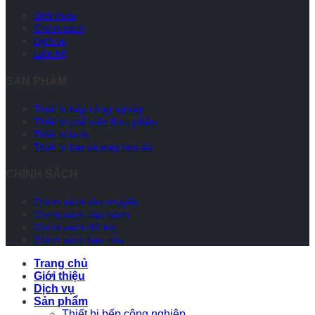
Giới thiệu
Chính sách
Dịch vụ
Liên hệ
SẢN PHẨM
Thiết bị bếp công nghiệp
Thiết bị chế biến thực phẩm
Thiết bị lạnh
Thiết bị bar và máy làm đá
CHÍNH SÁCH
Chính sách vận chuyển
Chính sách bảo hành
Chính sách đổi trả
Chính sách bảo mật
Trang chủ
Giới thiệu
Dịch vụ
Sản phẩm
Thiết bị bếp công nghiệp