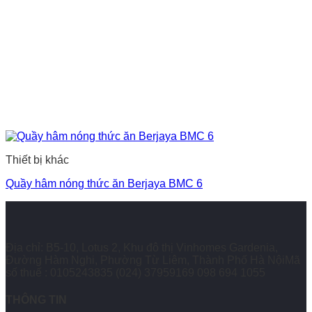
Thiết bị khác
Quầy hâm nóng thức ăn Berjaya BMC 6
Địa chỉ: B5-10, Lotus 2, Khu đô thị Vinhomes Gardenia,
Đường Hàm Nghi, Phường Từ Liêm, Thành Phố Hà NộiMã
số thuế : 0105243835
(024) 37959169
098 694 1055
THÔNG TIN