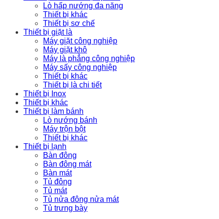
Lò hấp nướng đa năng
Thiết bị khác
Thiết bị sơ chế
Thiết bị giặt là
Máy giặt công nghiệp
Máy giặt khô
Máy là phẳng công nghiệp
Máy sấy công nghiệp
Thiết bị khác
Thiết bị là chi tiết
Thiết bị Inox
Thiết bị khác
Thiết bị làm bánh
Lò nướng bánh
Máy trộn bột
Thiết bị khác
Thiết bị lạnh
Bàn đông
Bàn đông mát
Bàn mát
Tủ đông
Tủ mát
Tủ nửa đông nửa mát
Tủ trưng bày