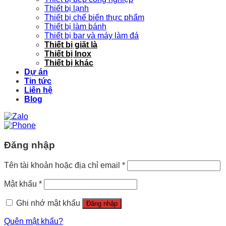
Thiết bị lạnh
Thiết bị chế biến thực phẩm
Thiết bị làm bánh
Thiết bị bar và máy làm đá
Thiết bị giặt là
Thiết bị Inox
Thiết bị khác
Dự án
Tin tức
Liên hệ
Blog
Đăng nhập
Tên tài khoản hoặc địa chỉ email
*
Mật khẩu
*
Ghi nhớ mật khẩu
Đăng nhập
Quên mật khẩu?