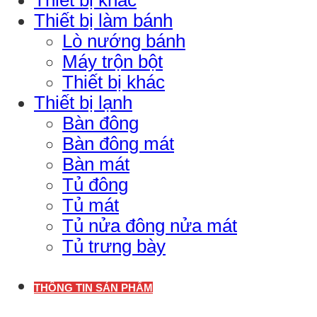
Thiết bị làm bánh
Lò nướng bánh
Máy trộn bột
Thiết bị khác
Thiết bị lạnh
Bàn đông
Bàn đông mát
Bàn mát
Tủ đông
Tủ mát
Tủ nửa đông nửa mát
Tủ trưng bày
THÔNG TIN SẢN PHẨM