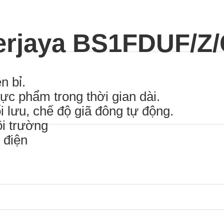
erjaya BS1FDUF/Z
n bỉ.
ực phẩm trong thời gian dài.
i lưu, chế độ giã đông tự động.
ôi trường
 điện