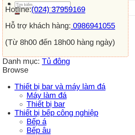
Tìm
Hotline:
(024) 37959169
kiếm:
Hỗ trợ khách hàng:
0986941055
(Từ 8h00 đến 18h00 hàng ngày)
Danh mục:
Tủ đông
Browse
Thiết bị bar và máy làm đá
Máy làm đá
Thiết bị bar
Thiết bị bếp công nghiệp
Bếp á
Bếp âu