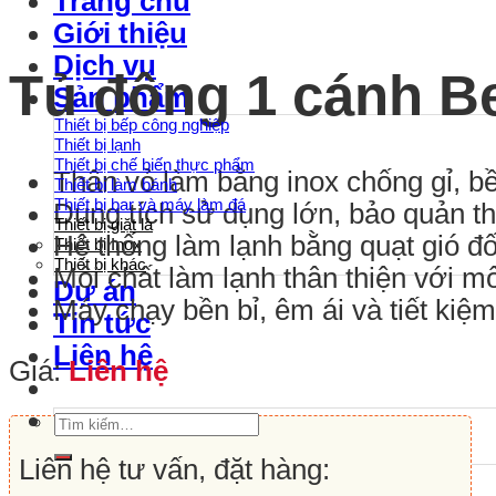
Trang chủ
Giới thiệu
Dịch vụ
Tủ đông 1 cánh B
Sản phẩm
Thiết bị bếp công nghiệp
Thiết bị lạnh
Thiết bị chế biến thực phẩm
Thân vỏ làm bằng inox chống gỉ, bề
Thiết bị làm bánh
Thiết bị bar và máy làm đá
Dung tích sử dụng lớn, bảo quản th
Thiết bị giặt là
Hệ thống làm lạnh bằng quạt gió đố
Thiết bị Inox
Thiết bị khác
Môi chất làm lạnh thân thiện với m
Dự án
Máy chạy bền bỉ, êm ái và tiết kiệm
Tin tức
Liên hệ
Giá:
Liên hệ
Tìm
kiếm:
Liên hệ tư vấn, đặt hàng: