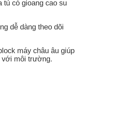
a tủ có gioang cao su
ùng dễ dàng theo dõi
 block máy châu âu giúp
 với môi trường.