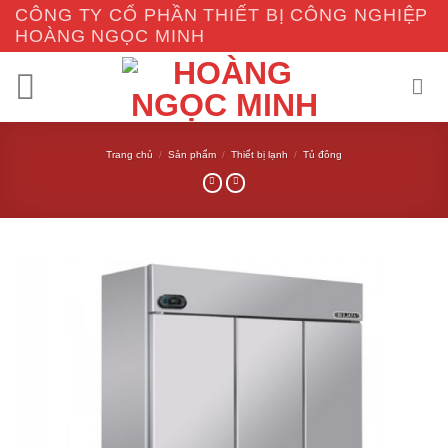
Skip
CÔNG TY CỔ PHẦN THIẾT BỊ CÔNG NGHIỆP
to
HOÀNG NGỌC MINH
content
Trang chủ
/
Sản phẩm
/
Thiết bị lạnh
/
Tủ đông