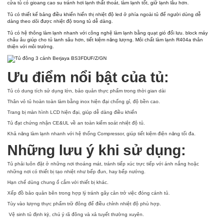
cửa tủ có gioang cao su tránh hơi lạnh thất thoát, làm lạnh tốt, giữ lạnh lâu hơn.
Tủ có thiết kế bảng điều khiển hiển thị nhiệt độ led ở phía ngoài tủ để người dùng dễ
dàng theo dõi được nhiệt độ trong tủ dễ dàng.
Tủ có hệ thông làm lạnh nhanh với công nghệ làm lạnh bằng quạt gió đối lưu. block máy
châu âu giúp cho tủ lanh sâu hơn, tiết kiệm năng lượng. Môi chất làm lạnh R404a thân
thiện với môi trường.
Ưu điểm nổi bật của tủ:
Tủ có dung tích sử dụng lớn, bảo quản thực phẩm trong thời gian dài
Thân vỏ tủ hoàn toàn làm bằng inox hiện đại chống gỉ, độ bền cao.
Trang bị màn hình LCD hiện đại, giúp dễ dàng điều khiển
Tủ đạt chứng nhận CE&UL về an toàn kiểm soát nhiệt độ tủ.
Khả năng làm lạnh nhanh với hệ thống Compressor, giúp tiết kiệm điện năng tối đa.
Những lưu ý khi sử dụng:
Tủ phải luôn đặt ở những nơi thoáng mát, tránh tiếp xúc trực tiếp với ánh nắng hoặc
những nơi có thiết bị tạo nhiệt như bếp đun, hay bếp nướng.
Hạn chế dùng chung ổ cắm với thiết bị khác.
Xếp đồ bảo quản bên trong hợp lý tránh gây cản trở việc đóng cánh tủ.
Tùy vào lượng thực phẩm trữ đông để điều chỉnh nhiệt độ phù hợp.
Vệ sinh tủ định kỳ, chú ý rã đông và xả tuyết thường xuyên.