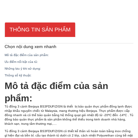
THÔNG TIN SẢN PHẨM
Chọn nội dung xem nhanh
Mô tả đặc điểm của sản phẩm:
Ưu điểm nổi bật của tủ:
Những lưu ý khi sử dụng:
Thông số kỹ thuật:
Mô tả đặc điểm của sản
phẩm:
Tủ đông 3 cánh Berjaya BS3FDUF/Z/GN là thiết bị bảo quản thực phẩm đông lạnh được
nhập khẩu nguyên chiếc từ Malaysia, mang thương hiệu Berjaya. Thực phẩm được cấp
đông nhanh và có thể bảo quản bằng hệ thống quạt gió nhiệt độ từ -20ºC đến -14ºC . Tủ
đông bảo quản thực phẩm là sản phẩm không thể thiếu trong kinh doanh nhà hàng,
khách sạn, trung tâm thương mại,….
Tủ đông 3 cánh Berjaya BS3FDUF/Z/GN có thiết kế thân vỏ hoàn toàn bằng inox chống
gỉ hiện đại và bền bỉ. cấu tạo thành tủ dưới có 2 lớp, cách nhiệt Polyurethan cùng bề mặt