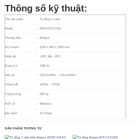
Thông số kỹ thuật:
Tên sản phẩm
: Tủ đông 3 cánh
Model
: BS3FDUF/Z/GN
Thương hiệu
: Berjaya
Kích thước
: 2020 x 840 x 2060 mm
Nhiệt độ
: -20ºC đến -14ºC
Dung tích
: 1980 lít
Điện áp
: 230v/1/50Hz – 220v/1/60Hz
Công suất
: 1425w – 1575w
Trọng lượng
: 260 kg
Xuất xứ
: Malaysia
Bảo hành
: 12 Tháng
SẢN PHẨM TƯƠNG TỰ