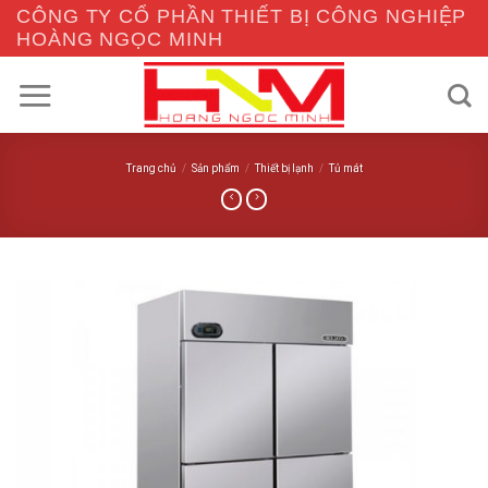
Skip
CÔNG TY CỔ PHẦN THIẾT BỊ CÔNG NGHIỆP
to
HOÀNG NGỌC MINH
content
Trang chủ
/
Sản phẩm
/
Thiết bị lạnh
/
Tủ mát