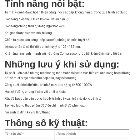
Tính năng nổi bật:
Tủ mát 4 cánh được hoàn thiện bằng inox cao cấp, không han gỉ trong quá trình sử dụng.
Hệ thống hiển thị LED và bộ điều khiển tiện lợi
Hệ thống chống tràn tự động ngắt bảo vệ tủ.
Khí gas thân thiện với môi trường.
Chân tủ được làm bằng thép cao cấp, chống ăn mòn tuyệt đối.
Độ cao chân tủ có thể điều chỉnh tùy ý từ 127~152mm.
Khả năng làm lạnh nhanh với hệ thống Compressor, giúp tiết kiệm điện năng tối đa.
Những lưu ý khi sử dụng:
Tủ phải luôn đặt ở những nơi thoáng mát, tránh tiếp xúc trực tiếp với ánh nắng hoặc những
nơi có thiết bị tạo nhiệt như bếp đun, hay bếp nướng.
Công suất chỉ có thể điều chỉnh ở mức dao động từ 600-1000W.
Hạn chế dùng chung ổ cắm với thiết bị khác.
Xếp đồ bảo quản bên trong hợp lý tránh gây cản trở việc đóng cánh tủ.
Tùy vào lượng thực phẩm để điều chỉnh nhiệt độ phù hợp.
Vệ sinh tủ định kỳ 2-3 lần/ tháng
Thông số kỹ thuật:
Tên sản phẩm
: Tủ mát 4 cánh