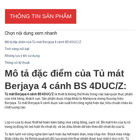
THÔNG TIN SẢN PHẨM
Chọn nội dung xem nhanh
Mô tả đặc điểm của Tủ mát Berjaya 4 cánh BS 4DUC/Z:
Tính năng nổi bật:
Những lưu ý khi sử dụng:
Thông số kỹ thuật:
Mô tả đặc điểm của Tủ mát
Berjaya 4 cánh BS 4DUC/Z:
Tủ mát Berjaya 4 cánh BS 4DUC/Z
là thiết bị không thể thiếu trong việc bảo quản thực phẩm
của nhà hàng, khách sạn. Sản phẩm được nhập khẩu từ Malaysia mang thương hiệu
Berjaya. Tủ mát Berjaya 4 cánh được sản xuất trên công nghệ hiện đại, tiêu chuẩn châu âu
chất lượng cao.
Lớp vỏ của tủ được thiết kế hoàn toàn bằng inox sáng bóng, sạch sẽ. Bề mặt trên của tủ có
trang bị đồng hồ led hiển thị nhiệt độ và bộ điều khiển để tiện theo dõi nhiệt độ của tủ.
Tủ làm lạnh với công nghệ làm lạnh hiện đại tiết kiệm điện, máy chạy êm. Block máy nhập
khẩu châu âu, hệ thống quạt gió đối lưu giúp cho thực phẩm được tươi mát ở mọi vị trí. Tủ