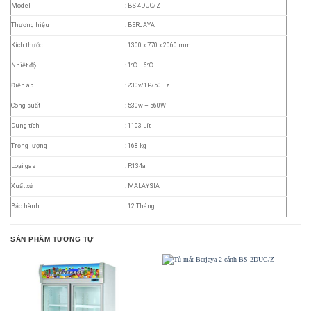
Model
: BS 4DUC/Z
Thương hiệu
: BERJAYA
Kích thước
: 1300 x 770 x 2060 mm
Nhiệt độ
: 1ºC – 6ºC
Điện áp
: 230v/1P/50Hz
Công suất
: 530w – 560W
Dung tích
: 1103 Lít
Trọng lượng
: 168 kg
Loại gas
: R134a
Xuất xứ
: MALAYSIA
Bảo hành
: 12 Tháng
SẢN PHẨM TƯƠNG TỰ