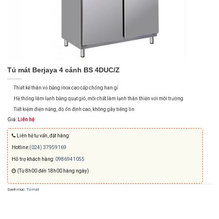
Tủ mát Berjaya 4 cánh BS 4DUC/Z
Thiết kế thân vỏ bằng inox cao cấp chống han gỉ
Hệ thống làm lạnh bằng quạt gió, môi chất làm lạnh thân thiện với môi trường
Tiết kiệm điện năng, độ ổn định cao, không gây tiếng ồn
Giá:
Liên hệ
Liên hệ tư vấn, đặt hàng:
Hotline:
(024) 37959169
Hỗ trợ khách hàng:
0986941055
(Từ 8h00 đến 18h00 hàng ngày)
Danh mục:
Tủ mát