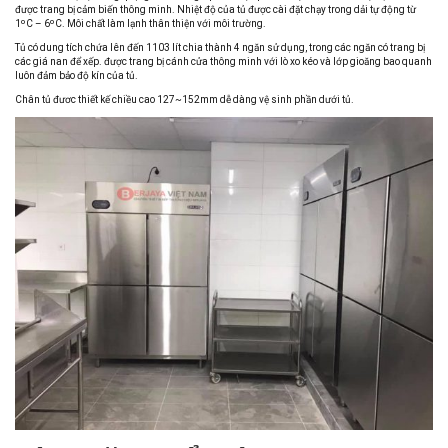
được trang bị cảm biến thông minh. Nhiệt độ của tủ được cài đặt chạy trong dải tự động từ
1ºC – 6ºC. Môi chất làm lạnh thân thiện với môi trường.
Tủ có dung tích chứa lên đến 1103 lít chia thành 4 ngăn sử dụng, trong các ngăn có trang bị
các giá nan để xếp. được trang bị cánh cửa thông minh với lò xo kéo và lớp gioăng bao quanh
luôn đảm bảo độ kín của tủ.
Chân tủ đươc thiết kế chiều cao 127~152mm dễ dàng vệ sinh phần dưới tủ.