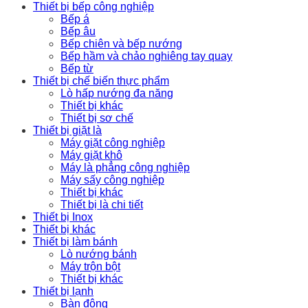
Thiết bị bếp công nghiệp
Bếp á
Bếp âu
Bếp chiên và bếp nướng
Bếp hầm và chảo nghiêng tay quay
Bếp từ
Thiết bị chế biến thực phẩm
Lò hấp nướng đa năng
Thiết bị khác
Thiết bị sơ chế
Thiết bị giặt là
Máy giặt công nghiệp
Máy giặt khô
Máy là phẳng công nghiệp
Máy sấy công nghiệp
Thiết bị khác
Thiết bị là chi tiết
Thiết bị Inox
Thiết bị khác
Thiết bị làm bánh
Lò nướng bánh
Máy trộn bột
Thiết bị khác
Thiết bị lạnh
Bàn đông