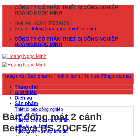
Skip
CÔNG TY CỔ PHẦN THIẾT BỊ CÔNG NGHIỆP
to
HOÀNG NGỌC MINH
content
Hotline:
(024) 37959169
Email:
Info@hoangngocminhjsc.com
CÔNG TY CỔ PHẦN THIẾT BỊ CÔNG NGHIỆP
HOÀNG NGỌC MINH
Trang chủ
/
Sản phẩm
/
Thiết bị lạnh
/
Tủ nửa đông nửa mát
Trang chủ
Giới thiệu
Dịch vụ
Sản phẩm
Thiết bị bếp công nghiệp
Bàn đông mát 2 cánh
Thiết bị lạnh
Thiết bị chế biến thực phẩm
Berjaya BS 2DCF5/Z
Thiết bị làm bánh
Thiết bị bar và máy làm đá