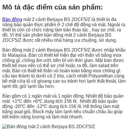
Mô tả đặc điểm của sản phẩm:
Bàn đông
mát 2 cánh Berjaya BS 2DCF5/Z là thiết bị đa
năng bảo quản thực phẩm ở 2 chế độ đông và mát. Ngoài ra
thiết bị còn có chức năng làm bàn thao tác , hay sơ chế, ra
đồ. Vì thế sản phẩm bàn đông mát 2 cánh Berjaya BS
2DCF5/Z được rất nhiều nhà hàng ưa chuộng, sử dụng.
Bàn đông mát 2 cánh Berjaya BS 2DCF5/Z được nhập khẩu
từ Malaysia. Bàn có thiết kế hiện đại với thân vỏ bằng inox
chồng gỉ, chống ẩm ướt, bền bỉ với thời gian. Mặt bàn được
thiết kế inox nên có thể sơ chế hoặc ra đồ, làm salad trên
mặt. Bàn có thiết kế thân vỏ hoàn toàn bằng inox chống gỉ.
cấu tạo thành tủ dưới có 2 lớp, cách nhiệt Polyurethan cùng
bề mặt cửa tủ có gioang cao su tránh hơi lạnh thất thoát, làm
lạnh tốt, giữ lạnh lâu hơn.
Bàn gồm có 1 ngăn mát và 1 ngăn đông. Nhiệt độ bảo quản
mát +1ºC đến +6ºC dung tích 156 lít. Nhiệt độ bảo quản
đông -20ºC đến -12ºC dung tích 156 lít. Hệ thống làm mát
bằng quạt gió, Block máy làm lạnh tiêu chuẩn châu âu giúp
tiết kiệm năng lượng và làm mát nhanh.