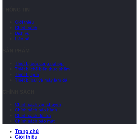
THÔNG TIN
Giới thiệu
Chính sách
Dịch vụ
Liên hệ
SẢN PHẨM
Thiết bị bếp công nghiệp
Thiết bị chế biến thực phẩm
Thiết bị lạnh
Thiết bị bar và máy làm đá
CHÍNH SÁCH
Chính sách vận chuyển
Chính sách bảo hành
Chính sách đổi trả
Chính sách bảo mật
Trang chủ
Giới thiệu