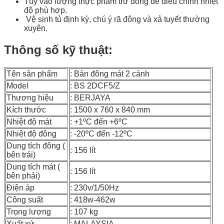
Tùy vào lượng thực phẩm trữ đông để điều chỉnh nhiệt
độ phù hợp.
Vệ sinh tủ định kỳ, chú ý rã đông và xả tuyết thường
xuyên.
Thông số kỹ thuật:
Tên sản phẩm
: Bàn đông mát 2 cánh
Model
: BS 2DCF5/Z
Thương hiệu
: BERJAYA
Kích thước
: 1500 x 760 x 840 mm
Nhiệt độ mát
: +1ºC đến +6ºC
Nhiệt độ đông
: -20ºC đến -12ºC
Dung tích đông (
: 156 lít
bên trái)
Dung tích mát (
: 156 lít
bên phải)
Điện áp
: 230v/1/50Hz
Công suất
: 418w-462w
Trọng lượng
: 107 kg
Xuất xứ
: MALAYSIA