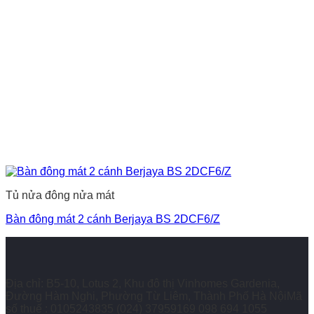
Tủ nửa đông nửa mát
Bàn đông mát 2 cánh Berjaya BS 2DCF6/Z
Địa chỉ: B5-10, Lotus 2, Khu đô thị Vinhomes Gardenia,
Đường Hàm Nghi, Phường Từ Liêm, Thành Phố Hà NộiMã
số thuế : 0105243835
(024) 37959169
098 694 1055