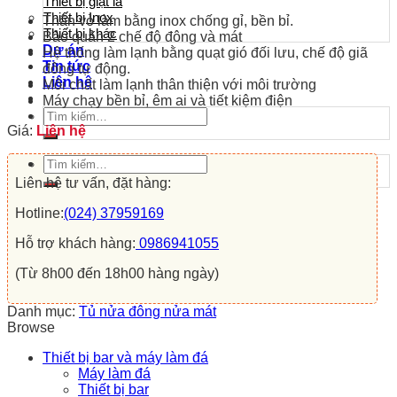
Thiết bị giặt là
Thiết bị Inox
Thân vỏ làm bằng inox chống gỉ, bền bỉ.
Thiết bị khác
Bảo quản 2 chế độ đông và mát
Dự án
Hệ thống làm lạnh bằng quạt gió đối lưu, chế độ giã
Tin tức
đông tự động.
Liên hệ
Môi chất làm lạnh thân thiện với môi trường
Máy chạy bền bỉ, êm ai và tiết kiệm điện
Tìm
kiếm:
Giá:
Liên hệ
Tìm
kiếm:
Liên hệ tư vấn, đặt hàng:
Hotline:
(024) 37959169
Hỗ trợ khách hàng:
0986941055
(Từ 8h00 đến 18h00 hàng ngày)
Danh mục:
Tủ nửa đông nửa mát
Browse
Thiết bị bar và máy làm đá
Máy làm đá
Thiết bị bar