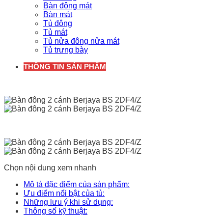
Bàn đông mát
Bàn mát
Tủ đông
Tủ mát
Tủ nửa đông nửa mát
Tủ trưng bày
THÔNG TIN SẢN PHẨM
Chọn nội dung xem nhanh
Mô tả đặc điểm của sản phẩm:
Ưu điểm nổi bật của tủ:
Những lưu ý khi sử dụng:
Thông số kỹ thuật: