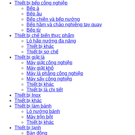
Thiết bị bếp công nghiệp
Bếp á
Bếp âu
Bếp chiên và bếp nướng
Bếp hầm và chảo nghiêng tay quay
Bếp từ
Thiết bị chế biến thực phẩm
Lò hấp nướng đa năng
Thiết bị khác
Thiết bị sơ chế
Thiết bị giặt là
Máy giặt công nghiệp
Máy giặt khô
Máy là phẳng công nghiệp
Máy sấy công nghiệp
Thiết bị khác
Thiết bị là chi tiết
Thiết bị Inox
Thiết bị khác
Thiết bị làm bánh
Lò nướng bánh
Máy trộn bột
Thiết bị khác
Thiết bị lạnh
Bàn đông