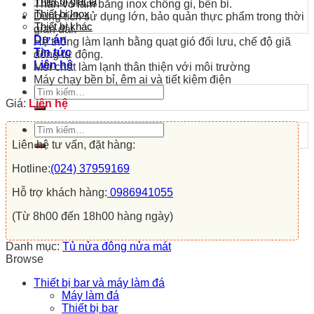
Thiết bị giặt là
Thân vỏ làm bằng inox chống gỉ, bền bỉ.
Thiết bị Inox
Dung tích sử dụng lớn, bảo quản thực phẩm trong thời
Thiết bị khác
gian dài.
Dự án
Hệ thống làm lạnh bằng quạt gió đối lưu, chế độ giã
Tin tức
đông tự động.
Liên hệ
Môi chất làm lạnh thân thiện với môi trường
Máy chạy bền bỉ, êm ai và tiết kiệm điện
Tìm
kiếm:
Giá:
Liên hệ
Tìm
kiếm:
Liên hệ tư vấn, đặt hàng:
Hotline:
(024) 37959169
Hỗ trợ khách hàng:
0986941055
(Từ 8h00 đến 18h00 hàng ngày)
Danh mục:
Tủ nửa đông nửa mát
Browse
Thiết bị bar và máy làm đá
Máy làm đá
Thiết bị bar