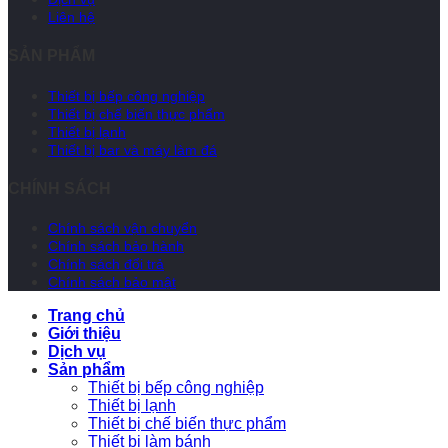
Liên hệ
SẢN PHẨM
Thiết bị bếp công nghiệp
Thiết bị chế biến thực phẩm
Thiết bị lạnh
Thiết bị bar và máy làm đá
CHÍNH SÁCH
Chính sách vận chuyển
Chính sách bảo hành
Chính sách đổi trả
Chính sách bảo mật
Trang chủ
Giới thiệu
Dịch vụ
Sản phẩm
Thiết bị bếp công nghiệp
Thiết bị lạnh
Thiết bị chế biến thực phẩm
Thiết bị làm bánh