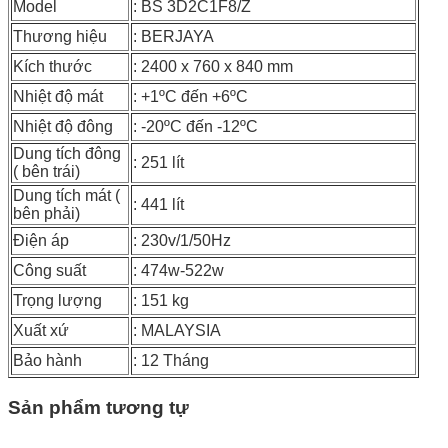
Model
: BS 3D2C1F8/Z
Thương hiệu
: BERJAYA
Kích thước
: 2400 x 760 x 840 mm
Nhiệt độ mát
: +1ºC đến +6ºC
Nhiệt độ đông
: -20ºC đến -12ºC
Dung tích đông
: 251 lít
( bên trái)
Dung tích mát (
: 441 lít
bên phải)
Điện áp
: 230v/1/50Hz
Công suất
: 474w-522w
Trọng lượng
: 151 kg
Xuất xứ
: MALAYSIA
Bảo hành
: 12 Tháng
Sản phẩm tương tự