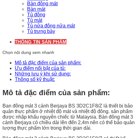
Bàn đông mát
Bàn mát
Tủ đông
Tủ mát
Tủ nửa đông nửa mát
Tủ trưng bày
THÔNG TIN SẢN PHẨM
Chọn nội dung xem nhanh
Mô tả đặc điểm của sản phẩm:
Ưu điểm nổi bật của tủ:
Những lưu ý khi sử dụng:
Thông số kỹ thuật:
Mô tả đặc điểm của sản phẩm:
Ban đông mát 3 cánh Berjaya BS 3D2C1F8/Z là thiết bị bảo
quản thực phẩm ở nhiệt độ mát và nhiệt độ đông. sản phẩm
được nhập khẩu nguyên chiếc từ Malaysia. Bàn đông mát 3
cánh Berjaya có chiều dài lên đến 2,4m nên có thể bảo quản
lượng thực phẩm lớn trong thời gian dài.