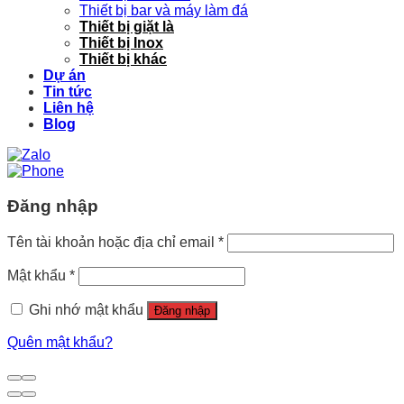
Thiết bị bar và máy làm đá
Thiết bị giặt là
Thiết bị Inox
Thiết bị khác
Dự án
Tin tức
Liên hệ
Blog
Đăng nhập
Tên tài khoản hoặc địa chỉ email
*
Mật khẩu
*
Ghi nhớ mật khẩu
Đăng nhập
Quên mật khẩu?