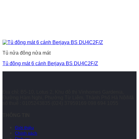
Tủ nửa đông nửa mát
Tủ đông mát 6 cánh Berjaya BS DU4C2F/Z
Địa chỉ: B5-10, Lotus 2, Khu đô thị Vinhomes Gardenia,
Đường Hàm Nghi, Phường Từ Liêm, Thành Phố Hà NộiMã
số thuế : 0105243835
(024) 37959169
098 694 1055
THÔNG TIN
Giới thiệu
Chính sách
Dịch vụ