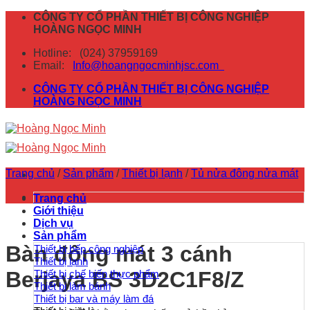
Skip
CÔNG TY CỔ PHẦN THIẾT BỊ CÔNG NGHIỆP
to
HOÀNG NGỌC MINH
content
Hotline:
(024) 37959169
Email:
Info@hoangngocminhjsc.com
CÔNG TY CỔ PHẦN THIẾT BỊ CÔNG NGHIỆP
HOÀNG NGỌC MINH
Trang chủ
/
Sản phẩm
/
Thiết bị lạnh
/
Tủ nửa đông nửa mát
Trang chủ
Giới thiệu
Dịch vụ
Sản phẩm
Bàn đông mát 3 cánh
Thiết bị bếp công nghiệp
Thiết bị lạnh
Berjaya BS 3D2C1F8/Z
Thiết bị chế biến thực phẩm
Thiết bị làm bánh
Thiết bị bar và máy làm đá