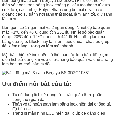
Bàn đông mát 3 cánh Berjaya BS 3D2C1F8/Z có thiết kế
thân vỏ hoàn toàn bằng inox chống gỉ. cấu tạo thành tủ dưới
có 2 lớp, cách nhiệt Polyurethan cùng bề mặt cửa tủ có
gioang cao su tránh hơi lạnh thất thoát, làm lạnh tốt, giữ lạnh
lâu hơn.
Bàn gồm có 1 ngăn mát và 2 ngăn đông. Nhiệt độ bảo quản
mát +1ºC đến +6ºC dung tích 251 lít. Nhiệt độ bảo quản
đông -20ºC đến -12ºC dung tích 441 lít. Hệ thống làm mát
bằng quạt gió, Block máy làm lạnh tiêu chuẩn châu âu giúp
tiết kiệm năng lượng và làm mát nhanh.
Mặt bàn thiết kế inox nên có thể thao tác trên bàn. tiết kiệm
diện tích sử dụng khi vừa chức năng bảo quản và chức năng
làm bàn sơ chế, bàn ra đồ,..
Ưu điểm nổi bật của tủ:
Tủ có dung tích sử dụng lớn, bảo quản thực phẩm
trong thời gian dài
Thân vỏ tủ hoàn toàn làm bằng inox hiện đại chống gỉ,
độ bền cao.
Trang bị màn hình LCD hiện đại, giúp dễ dàng điều