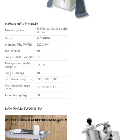
THÔNG SỐ KỸ THUẬT
Máy khoai tây và sơ chế
Tên sản phẩm
rau củ
Model
BJY- PP10
Điện áp / Pha (V/Ph)
220-240/1
Tần số (Hz)
50
Công suất đầu vào (W)
750
Thời gian xử lý (Mỗi
0,5 ~ 2
đợt/phút)
Công suất (Kg)
10
Kích thước máy (mm)
630 x 630 x 1080
Kích thước đóng gói
670 x 660 x 1150
(mm)
Trọng lượng (Kg)
68
SẢN PHẨM TƯƠNG TỰ