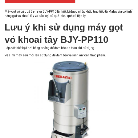
Máy gọt vỏ củ quả Berjaya BJY-PP10 là thiết bị được nhập khẩu trực tiếp từ Malaysia có tính
năng gọt vỏ khoai tây và các loại củ quả hiệu quả và tiện lợi.
Lưu ý khi sử dụng máy gọt
vỏ khoai tây BJY-PP110
Lắp đặt thiết bị ở nơi bằng phẳng để đảm bảo an toàn khi sử dụng.
Vệ sinh máy sau mỗi lần sử dụng để đảm bảo vệ sinh an toàn thực phẩm.