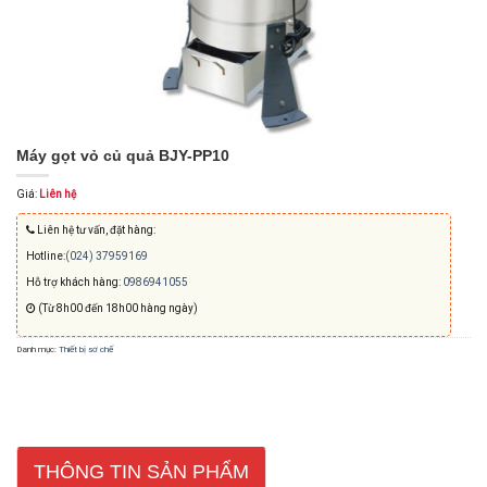
Máy gọt vỏ củ quả BJY-PP10
Giá:
Liên hệ
Liên hệ tư vấn, đặt hàng:
Hotline:
(024) 37959169
Hỗ trợ khách hàng:
0986941055
(Từ 8h00 đến 18h00 hàng ngày)
Danh mục:
Thiết bị sơ chế
THÔNG TIN SẢN PHẨM