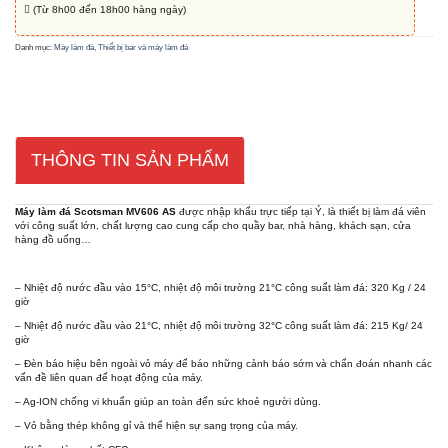
(Từ 8h00 đến 18h00 hàng ngày)
Danh mục:
Máy làm đá
,
Thiết bị bar và máy làm đá
THÔNG TIN SẢN PHẨM
Máy làm đá Scotsman MV606 AS
được nhập khẩu trực tiếp tại Ý, là thiết bị làm đá viên
với công suất lớn, chất lượng cao cung cấp cho quầy bar, nhà hàng, khách sạn, cửa
hàng đồ uống…
– Nhiệt độ nước đầu vào 15°C, nhiệt độ môi trường 21°C công suất làm đá: 320 Kg / 24
giờ
– Nhiệt độ nước đầu vào 21°C, nhiệt độ môi trường 32°C công suất làm đá: 215 Kg/ 24
giờ
– Đèn báo hiệu bên ngoài vỏ máy để báo những cảnh báo sớm và chẩn đoán nhanh các
vấn đề liên quan đế hoạt động của máy.
– Ag-ION chống vi khuẩn giúp an toàn đến sức khoẻ người dùng.
– Vỏ bằng thép không gỉ và thể hiện sự sang trọng của máy.