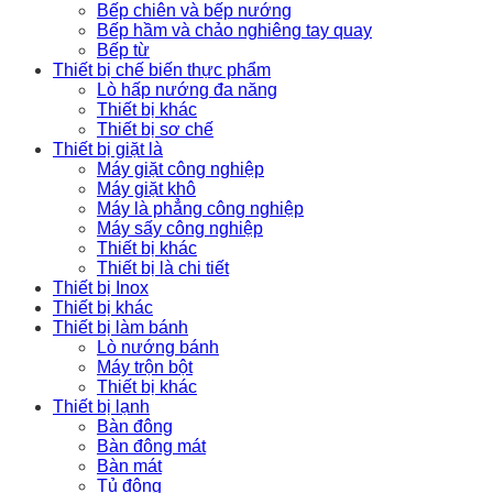
Bếp chiên và bếp nướng
Bếp hầm và chảo nghiêng tay quay
Bếp từ
Thiết bị chế biến thực phẩm
Lò hấp nướng đa năng
Thiết bị khác
Thiết bị sơ chế
Thiết bị giặt là
Máy giặt công nghiệp
Máy giặt khô
Máy là phẳng công nghiệp
Máy sấy công nghiệp
Thiết bị khác
Thiết bị là chi tiết
Thiết bị Inox
Thiết bị khác
Thiết bị làm bánh
Lò nướng bánh
Máy trộn bột
Thiết bị khác
Thiết bị lạnh
Bàn đông
Bàn đông mát
Bàn mát
Tủ đông