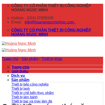
Skip
CÔNG TY CỔ PHẦN THIẾT BỊ CÔNG NGHIỆP
to
HOÀNG NGỌC MINH
content
Hotline:
(024) 37959169
Email:
Info@hoangngocminhjsc.com
CÔNG TY CỔ PHẦN THIẾT BỊ CÔNG NGHIỆP
HOÀNG NGỌC MINH
Trang chủ
/
Sản phẩm
/
Thiết bị khác
Trang chủ
Giới thiệu
Dịch vụ
Sản phẩm
Thiết bị bếp công nghiệp
Thiết bị lạnh
Thiết bị chế biến thực phẩm
Thiết bị làm bánh
Thiết bị bar và máy làm đá