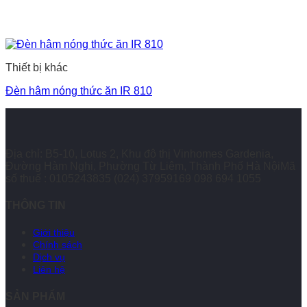
Thiết bị khác
Đèn hâm nóng thức ăn IR 810
Địa chỉ: B5-10, Lotus 2, Khu đô thị Vinhomes Gardenia,
Đường Hàm Nghi, Phường Từ Liêm, Thành Phố Hà NộiMã
số thuế : 0105243835
(024) 37959169
098 694 1055
THÔNG TIN
Giới thiệu
Chính sách
Dịch vụ
Liên hệ
SẢN PHẨM