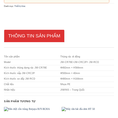
Danh mục:
Thiết bị khác
THÔNG TIN SẢN PHẨM
Tên sản phẩm
Thùng rác di động
Model
JW-CR76E+JW-CRC2P+ JW-RCD
Kích thước thùng đựng rác JW-CR76E
Φ492mm × H584mm
Kích thước nắp JW-CRC2P
Φ500mm × 40mm
Kích thước xe đẩy JW-RCD
Φ460mm × H164mm
Chất liệu
Nhựa PE
Nhãn hiệu
JIWINS – Trung Quốc
SẢN PHẨM TƯƠNG TỰ