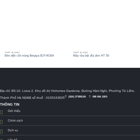
THIẾT BỊ KHÁC
THIẾT BỊ KHÁC
Đèn diệt côn trùng Berjaya BJY-IK30A
Máy rửa bát đĩa đơn HT 50
Địa chỉ: B5-10, Lotus 2, Khu đô thị Vinhomes Gardenia, Đường Hàm Nghi, Phường Từ Liêm,
(024) 37959169
098 694 1055
Thành Phố Hà NộiMã số thuế : 0105243835
THÔNG TIN
Giới thiệu
Chính sách
Dịch vụ
Liên hệ