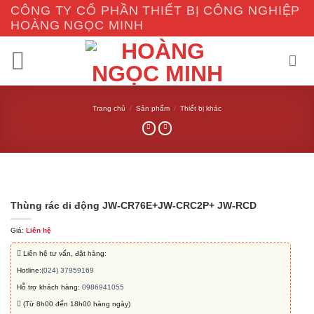
Skip
CÔNG TY CỔ PHẦN THIẾT BỊ CÔNG NGHIỆP
to
HOÀNG NGỌC MINH
content
Trang chủ
/
Sản phẩm
/
Thiết bị khác
Thùng rác di động JW-CR76E+JW-CRC2P+ JW-RCD
Giá:
Liên hệ
Liên hệ tư vấn, đặt hàng:
Hotline:
(024) 37959169
Hỗ trợ khách hàng:
0986941055
(Từ 8h00 đến 18h00 hàng ngày)