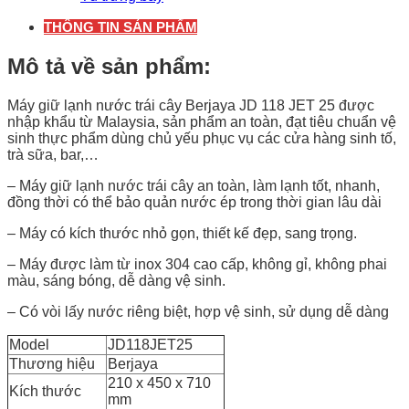
THÔNG TIN SẢN PHẨM
Mô tả về sản phẩm:
Máy giữ lạnh nước trái cây Berjaya JD 118 JET 25 được
nhập khẩu từ Malaysia, sản phẩm an toàn, đạt tiêu chuẩn vệ
sinh thực phẩm dùng chủ yếu phục vụ các cửa hàng sinh tố,
trà sữa, bar,…
– Máy giữ lạnh nước trái cây an toàn, làm lạnh tốt, nhanh,
đồng thời có thể bảo quản nước ép trong thời gian lâu dài
– Máy có kích thước nhỏ gọn, thiết kế đẹp, sang trọng.
– Máy được làm từ inox 304 cao cấp, không gỉ, không phai
màu, sáng bóng, dễ dàng vệ sinh.
– Có vòi lấy nước riêng biệt, hợp vệ sinh, sử dụng dễ dàng
Model
JD118JET25
Thương hiệu
Berjaya
210 x 450 x 710
Kích thước
mm