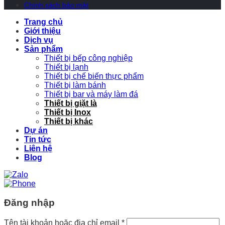
Chính sách bảo mật
Trang chủ
Giới thiệu
Dịch vụ
Sản phẩm
Thiết bị bếp công nghiệp
Thiết bị lạnh
Thiết bị chế biến thực phẩm
Thiết bị làm bánh
Thiết bị bar và máy làm đá
Thiết bị giặt là
Thiết bị Inox
Thiết bị khác
Dự án
Tin tức
Liên hệ
Blog
Đăng nhập
Tên tài khoản hoặc địa chỉ email
*