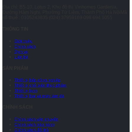
Địa chỉ: B5-10, Lotus 2, Khu đô thị Vinhomes Gardenia,
Đường Hàm Nghi, Phường Từ Liêm, Thành Phố Hà NộiMã
số thuế : 0105243835
(024) 37959169
098 694 1055
THÔNG TIN
Giới thiệu
Chính sách
Dịch vụ
Liên hệ
SẢN PHẨM
Thiết bị bếp công nghiệp
Thiết bị chế biến thực phẩm
Thiết bị lạnh
Thiết bị bar và máy làm đá
CHÍNH SÁCH
Chính sách vận chuyển
Chính sách bảo hành
Chính sách đổi trả