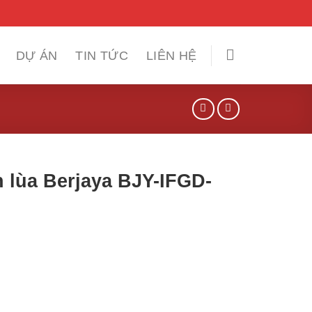
DỰ ÁN
TIN TỨC
LIÊN HỆ
 lùa Berjaya BJY-IFGD-