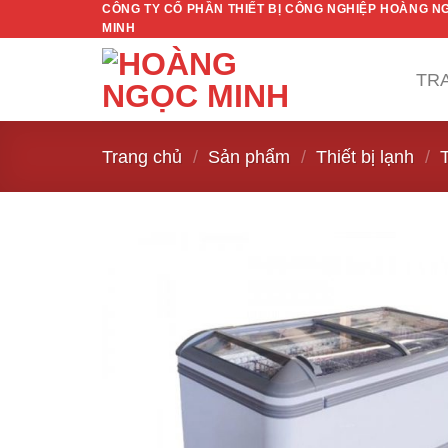
CÔNG TY CỔ PHẦN THIẾT BỊ CÔNG NGHIỆP HOÀNG N
Skip
MINH
to
content
TR
Trang chủ
/
Sản phẩm
/
Thiết bị lạnh
/