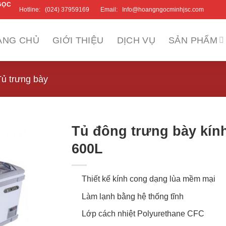
GỌC
Hotline:
(024) 37959169
Email:
Info@hoangngocminhjsc.com
ANG CHỦ
GIỚI THIỆU
DỊCH VỤ
SẢN PHẨM
Tủ trưng bày
Tủ đông trưng bày kính
600L
Thiết kế kính cong dạng lùa mềm mại
Làm lạnh bằng hệ thống tĩnh
Lớp cách nhiệt Polyurethane CFC