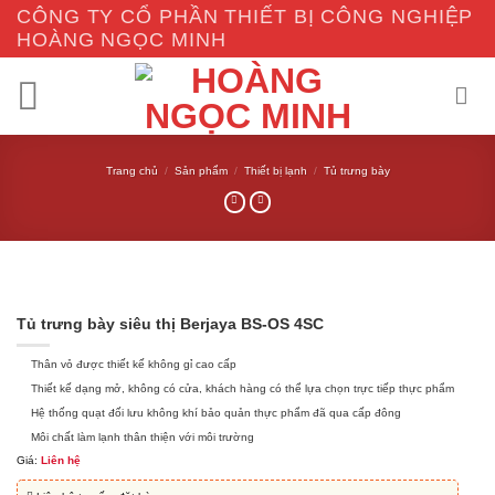
Skip
CÔNG TY CỔ PHẦN THIẾT BỊ CÔNG NGHIỆP
to
HOÀNG NGỌC MINH
content
Trang chủ
/
Sản phẩm
/
Thiết bị lạnh
/
Tủ trưng bày
Tủ trưng bày siêu thị Berjaya BS-OS 4SC
Thân vỏ được thiết kế không gỉ cao cấp
Thiết kế dạng mở, không có cửa, khách hàng có thể lựa chọn trực tiếp thực phẩm
Hệ thống quạt đối lưu không khí bảo quản thực phẩm đã qua cấp đông
Môi chất làm lạnh thân thiện với môi trường
Giá:
Liên hệ