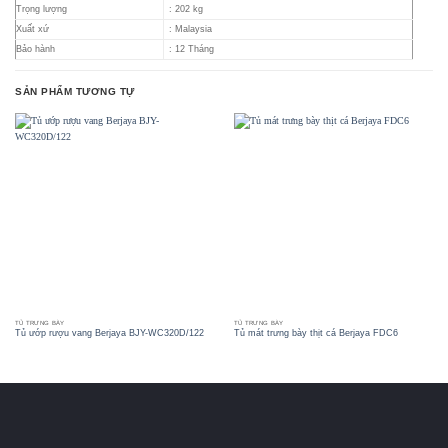
Trọng lượng
: 202 kg
Xuất xứ
: Malaysia
Bảo hành
: 12 Tháng
SẢN PHẨM TƯƠNG TỰ
TỦ TRƯNG BÀY
TỦ TRƯNG BÀY
Tủ ướp rượu vang Berjaya BJY-WC320D/122
Tủ mát trưng bày thịt cá Berjaya FDC6