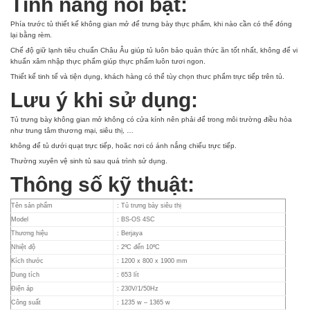
Tính năng nổi bật:
Phía trước tủ thiết kế không gian mở để trưng bày thực phẩm, khi nào cần có thể đóng
lại bằng rèm.
Chế độ giữ lạnh tiêu chuẩn Châu Âu giúp tủ luôn bảo quản thức ăn tốt nhất, không để vi
khuẩn xâm nhập thực phẩm giúp thực phẩm luôn tươi ngon.
Thiết kế tinh tế và tiện dụng, khách hàng có thể tùy chọn thưc phẩm trực tiếp trên tủ.
Lưu ý khi sử dụng:
Tủ trưng bày không gian mở không có cửa kính nên phải để trong môi trường điều hòa
như trung tâm thương mại, siêu thị, …
không để tủ dưới quạt trực tiếp, hoăc nơi có ánh nắng chiếu trực tiếp.
Thường xuyên vệ sinh tủ sau quá trình sử dụng.
Thông số kỹ thuật:
Tên sản phẩm
: Tủ trưng bày siêu thị
Model
: BS-OS 4SC
Thương hiệu
: Berjaya
Nhiệt độ
: 2ºC đến 10ºC
Kích thước
: 1200 x 800 x 1900 mm
Dung tích
: 653 lít
Điện áp
: 230V/1/50Hz
Công suất
: 1235 w – 1365 w