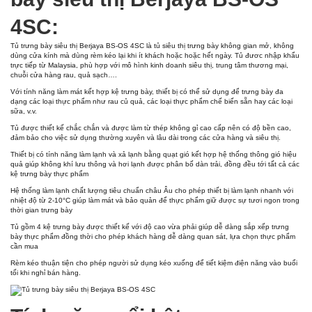
4SC:
Tủ trưng bày siêu thị Berjaya BS-OS 4SC là tủ siêu thị trưng bày không gian mở, không
dùng cửa kính mà dùng rèm kéo lại khi ít khách hoặc hoặc hết ngày. Tủ đươc nhập khẩu
trực tiếp từ Malaysia, phù hợp với mô hình kinh doanh siêu thị, trung tâm thương mại,
chuỗi cửa hàng rau, quả sạch….
Với tính năng làm mát kết hợp kệ trưng bày, thiết bị có thể sử dụng để trưng bày đa
dạng các loại thực phẩm như rau củ quả, các loại thực phẩm chế biến sẵn hay các loại
sữa, v.v.
Tủ được thiết kế chắc chắn và được làm từ thép không gỉ cao cấp nên có độ bền cao,
đảm bảo cho việc sử dụng thường xuyên và lâu dài trong các cửa hàng và siêu thị.
Thiết bị có tính năng làm lạnh và xả lạnh bằng quạt gió kết hợp hệ thống thông gió hiệu
quả giúp không khí lưu thông và hơi lạnh được phân bố dàn trải, đồng đều tới tất cả các
kệ trưng bày thực phẩm
Hệ thống làm lạnh chất lượng tiêu chuẩn châu Âu cho phép thiết bị làm lạnh nhanh với
nhiệt độ từ 2-10°C giúp làm mát và bảo quản để thực phẩm giữ được sự tươi ngon trong
thời gian trưng bày
Tủ gồm 4 kệ trưng bày được thiết kế với độ cao vừa phải giúp dễ dàng sắp xếp trưng
bày thực phẩm đồng thời cho phép khách hàng dễ dàng quan sát, lựa chọn thực phẩm
cần mua
Rèm kéo thuận tiện cho phép người sử dụng kéo xuống để tiết kiệm điện năng vào buổi
tối khi nghỉ bán hàng.