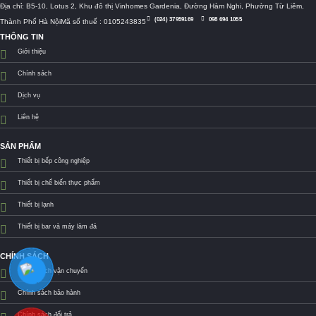
Địa chỉ: B5-10, Lotus 2, Khu đô thị Vinhomes Gardenia, Đường Hàm Nghi, Phường Từ Liêm,
(024) 37959169
098 694 1055
Thành Phố Hà NộiMã số thuế : 0105243835
THÔNG TIN
Giới thiệu
Chính sách
Dịch vụ
Liên hệ
SẢN PHẨM
Thiết bị bếp công nghiệp
Thiết bị chế biến thực phẩm
Thiết bị lạnh
Thiết bị bar và máy làm đá
CHÍNH SÁCH
Chính sách vận chuyển
Chính sách bảo hành
Chính sách đổi trả