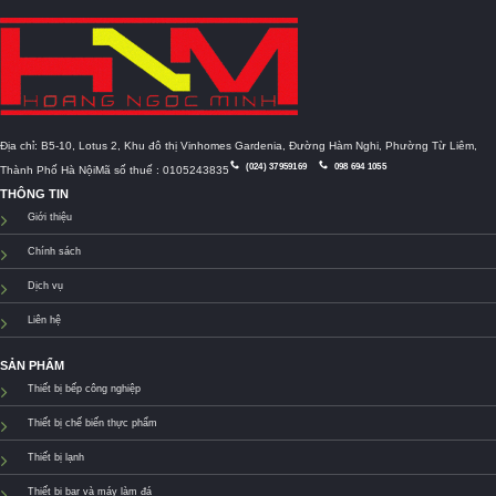
Địa chỉ: B5-10, Lotus 2, Khu đô thị Vinhomes Gardenia, Đường Hàm Nghi, Phường Từ Liêm,
(024) 37959169
098 694 1055
Thành Phố Hà NộiMã số thuế : 0105243835
THÔNG TIN
Giới thiệu
Chính sách
Dịch vụ
Liên hệ
SẢN PHẨM
Thiết bị bếp công nghiệp
Thiết bị chế biến thực phẩm
Thiết bị lạnh
Thiết bị bar và máy làm đá