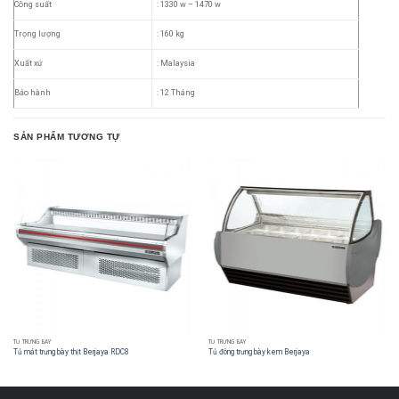
Công suất
: 1330 w – 1470 w
Trọng lượng
: 160 kg
Xuất xứ
: Malaysia
Bảo hành
: 12 Tháng
SẢN PHẨM TƯƠNG TỰ
TỦ TRƯNG BÀY
TỦ TRƯNG BÀY
Tủ mát trưng bày thịt Berjaya RDC8
Tủ đông trưng bày kem Berjaya