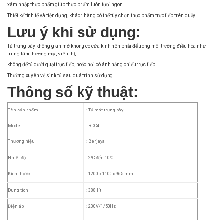
xâm nhập thực phẩm giúp thực phẩm luôn tươi ngon.
Thiết kế tinh tế và tiện dụng, khách hàng có thể tùy chọn thưc phẩm trực tiếp trên quầy.
Lưu ý khi sử dụng:
Tủ trưng bày không gian mở không có cửa kính nên phải để trong môi trường điều hòa như
trung tâm thương mại, siêu thị, …
không để tủ dưới quạt trực tiếp, hoăc nơi có ánh nắng chiếu trực tiếp.
Thường xuyên vệ sinh tủ sau quá trình sử dụng.
Thông số kỹ thuật:
Tên sản phẩm
: Tủ mát trưng bày
Model
: RDC4
Thương hiệu
: Berjaya
Nhiệt độ
: 2ºC đến 10ºC
Kích thước
: 1200 x 1100 x 965 mm
Dung tích
: 388 lít
Điện áp
: 230V/1/50Hz