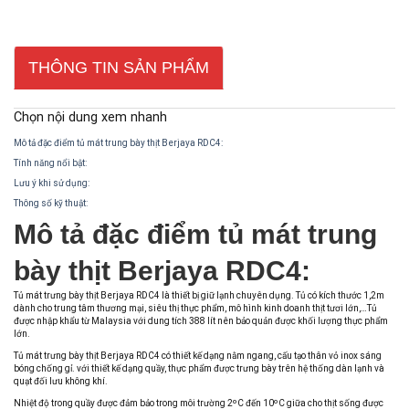
THÔNG TIN SẢN PHẨM
Chọn nội dung xem nhanh
Mô tả đặc điểm tủ mát trung bày thịt Berjaya RDC4:
Tính năng nổi bật:
Lưu ý khi sử dụng:
Thông số kỹ thuật:
Mô tả đặc điểm tủ mát trung
bày thịt Berjaya RDC4:
Tủ mát trưng bày thịt Berjaya RDC4 là thiết bị giữ lạnh chuyên dụng. Tủ có kích thước 1,2m
dành cho trung tâm thương mại, siêu thị thực phẩm, mô hình kinh doanh thịt tươi lớn,…Tủ
được nhập khẩu từ Malaysia với dung tích 388 lít nên bảo quản được khối lượng thực phẩm
lớn.
Tủ mát trưng bày thịt Berjaya RDC4 có thiết kế dạng nằm ngang, cấu tạo thân vỏ inox sáng
bóng chống gỉ. với thiết kế dạng quầy, thực phẩm được trưng bày trên hệ thống dàn lạnh và
quạt đối lưu không khí.
Nhiệt độ trong quầy được đảm bảo trong môi trường 2ºC đến 10ºC giữa cho thịt sống được