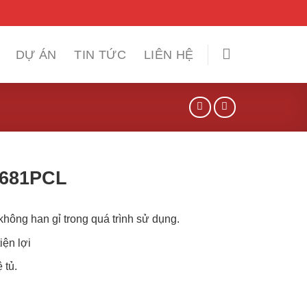
DỰ ÁN
TIN TỨC
LIÊN HỆ
-681PCL
hông han gỉ trong quá trình sử dụng.
iện lợi
 tủ.