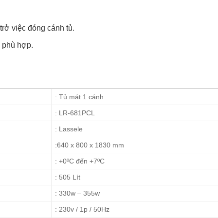
trở việc đóng cánh tủ.
ộ phù hợp.
: Tủ mát 1 cánh
: LR-681PCL
: Lassele
:640 x 800 x 1830 mm
: +0ºC đến +7ºC
: 505 Lít
: 330w – 355w
: 230v / 1p / 50Hz