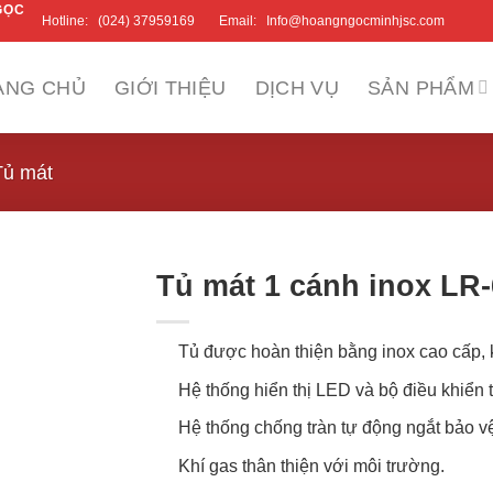
GỌC
Hotline:
(024) 37959169
Email:
Info@hoangngocminhjsc.com
ANG CHỦ
GIỚI THIỆU
DỊCH VỤ
SẢN PHẨM
Tủ mát
Tủ mát 1 cánh inox LR
Tủ được hoàn thiện bằng inox cao cấp, k
Hệ thống hiển thị LED và bộ điều khiển t
Hệ thống chống tràn tự động ngắt bảo vệ
Khí gas thân thiện với môi trường.