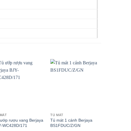
 MÁT
TỦ MÁT
TỦ MÁT
 ướp rượu vang Berjaya
Tủ mát 1 cánh Berjaya
Tủ mát 3 cá
Y-WC428D/171
BS1FDUC/Z/GN
BS3FDUC/Z