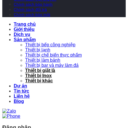
Chính sách bảo hành
Chính sách đổi trả
Chính sách bảo mật
Trang chủ
Giới thiệu
Dịch vụ
Sản phẩm
Thiết bị bếp công nghiệp
Thiết bị lạnh
Thiết bị chế biến thực phẩm
Thiết bị làm bánh
Thiết bị bar và máy làm đá
Thiết bị giặt là
Thiết bị Inox
Thiết bị khác
Dự án
Tin tức
Liên hệ
Blog
Đăng nhập