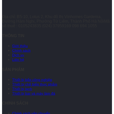
Địa chỉ: B5-10, Lotus 2, Khu đô thị Vinhomes Gardenia,
Đường Hàm Nghi, Phường Từ Liêm, Thành Phố Hà NộiMã
số thuế : 0105243835
(024) 37959169
098 694 1055
THÔNG TIN
Giới thiệu
Chính sách
Dịch vụ
Liên hệ
SẢN PHẨM
Thiết bị bếp công nghiệp
Thiết bị chế biến thực phẩm
Thiết bị lạnh
Thiết bị bar và máy làm đá
CHÍNH SÁCH
Chính sách vận chuyển