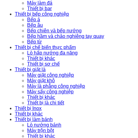
Máy làm đá
Thiết bị bar
Thiết bị bếp công nghiệp
Bếp á
Bếp âu
Bếp chiên và bếp nướng
Bếp hầm và chảo nghiêng tay quay
Bếp từ
Thiết bị chế biến thực phẩm
Lò hấp nướng đa năng
Thiết bị khác
Thiết bị sơ chế
Thiết bị giặt là
Máy giặt công nghiệp
Máy giặt khô
Máy là phẳng công nghiệp
Máy sấy công nghiệp
Thiết bị khác
Thiết bị là chi tiết
Thiết bị Inox
Thiết bị khác
Thiết bị làm bánh
Lò nướng bánh
Máy trộn bột
Thiết bị khác