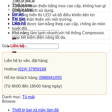
Thiết bị giặt là
Thiết bị Inox
Tủ được hoàn thiện bằng inox cao cấp, không han gỉ
Thiết bị khác
trong quá trình sử dụng.
Dự án
Hệ thống hiển thị LED và bộ điều khiển tiện lợi
Tin tức
Khí gas thân thiện với môi trường.
Liên hệ
Chân tủ được làm bằng thép cao cấp, chống ăn mòn
tuyệt đối.
Tìm
Khả năng làm lạnh nhanh với hệ thống Compressor,
kiếm:
giúp tiết kiệm điện năng tối đa.
Tìm
Giá:
Liên hệ
kiếm:
Liên hệ tư vấn, đặt hàng:
Hotline:
(024) 37959169
Hỗ trợ khách hàng:
0986941055
(Từ 8h00 đến 18h00 hàng ngày)
Danh mục:
Tủ mát
Browse
Thiết bị bar và máy làm đá