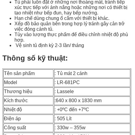
Tủ phải luôn đặt ở những nơi thoáng mát, tránh tiếp
xúc trực tiếp với ánh nắng hoặc những nơi có thiết bị
tạo nhiệt như bếp đun, hay bếp nướng.
Hạn chế dùng chung ổ cắm với thiết bị khác.
Xếp đồ bảo quản bên trong hợp lý tránh gây cản trở
việc đóng cánh tủ.
Tùy vào lượng thực phẩm để điều chỉnh nhiệt độ phù
hợp.
Vệ sinh tủ định kỳ 2-3 lần/ tháng
Thông số kỹ thuật:
Tên sản phẩm
: Tủ mát 2 cánh
Model
: LR-681PC
Thương hiệu
: Lassele
Kích thước
:640 x 800 x 1830 mm
Nhiệt độ
: +0ºC đến +7ºC
Điện áp
: 505 Lít
Công suất
: 330w – 355w