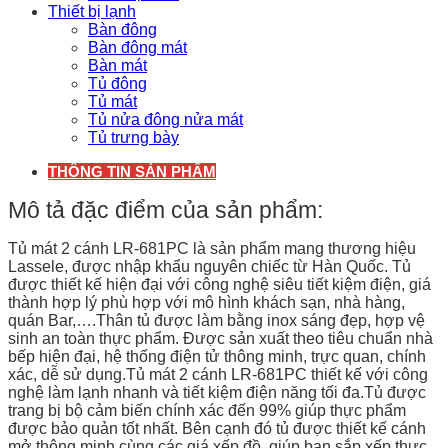
Thiết bị lạnh
Bàn đông
Bàn đông mát
Bàn mát
Tủ đông
Tủ mát
Tủ nửa đông nửa mát
Tủ trưng bày
THÔNG TIN SẢN PHẨM
Mô tả đặc điểm của sản phẩm:
Tủ mát 2 cánh LR-681PC là sản phẩm mang thương hiệu
Lassele, được nhập khẩu nguyên chiếc từ Hàn Quốc. Tủ
được thiết kế hiện đại với công nghệ siêu tiết kiệm điện, giá
thành hợp lý phù hợp với mô hình khách sạn, nhà hàng,
quán Bar,….Thân tủ được làm bằng inox sáng đẹp, hợp vệ
sinh an toàn thực phẩm. Được sản xuất theo tiêu chuẩn nhà
bếp hiện đại, hệ thống điện tử thông minh, trực quan, chính
xác, dễ sử dụng.Tủ mát 2 cánh LR-681PC thiết kế với công
nghệ làm lạnh nhanh và tiết kiệm điện năng tối đa.Tủ được
trang bị bộ cảm biến chính xác đến 99% giúp thực phẩm
được bảo quản tốt nhất. Bên cạnh đó tủ được thiết kế cánh
mở thông minh cùng các giá xếp đồ, giúp bạn sắp xếp thực