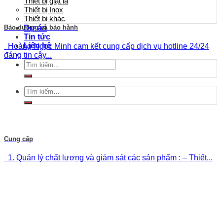
Thiết bị giặt là
Thiết bị Inox
Thiết bị khác
Bảo dưỡng và bảo hành
Dự án
Tin tức
Liên hệ
Hoàng Ngọc Minh cam kết cung cấp dịch vụ hotline 24/24
đáng tin cậy...
Tìm
kiếm:
Tìm
kiếm:
Cung cấp
1. Quản lý chất lượng và giám sát các sản phẩm : – Thiết...