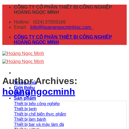
Skip
CÔNG TY CỔ PHẦN THIẾT BỊ CÔNG NGHIỆP
to
HOÀNG NGỌC MINH
content
Hotline:
(024) 37959169
Email:
Info@hoangngocminhjsc.com
CÔNG TY CỔ PHẦN THIẾT BỊ CÔNG NGHIỆP
HOÀNG NGỌC MINH
Author Archives:
Trang chủ
Giới thiệu
hoangngocminh
Dịch vụ
Sản phẩm
Thiết bị bếp công nghiệp
Thiết bị lạnh
Thiết bị chế biến thực phẩm
Thiết bị làm bánh
Thiết bị bar và máy làm đá