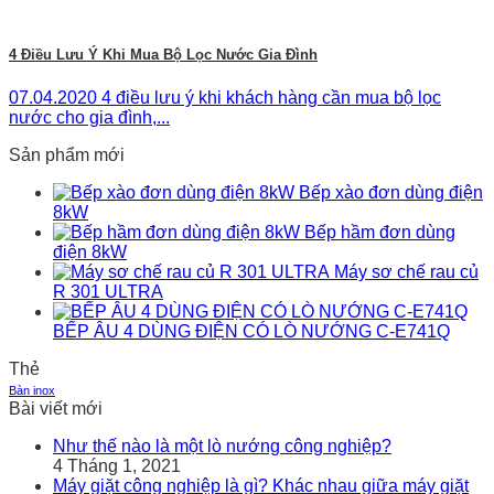
4 Điều Lưu Ý Khi Mua Bộ Lọc Nước Gia Đình
07.04.2020 4 điều lưu ý khi khách hàng cần mua bộ lọc
nước cho gia đình,...
Sản phẩm mới
Bếp xào đơn dùng điện
8kW
Bếp hầm đơn dùng
điện 8kW
Máy sơ chế rau củ
R 301 ULTRA
BẾP ÂU 4 DÙNG ĐIỆN CÓ LÒ NƯỚNG C-E741Q
Thẻ
Bàn inox
Bài viết mới
Như thế nào là một lò nướng công nghiệp?
4 Tháng 1, 2021
Máy giặt công nghiệp là gì? Khác nhau giữa máy giặt