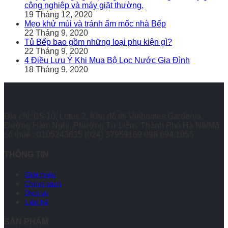
công nghiệp và máy giặt thường.
19 Tháng 12, 2020
Mẹo khử mùi và tránh ẩm mốc nhà Bếp
22 Tháng 9, 2020
Tủ Bếp bao gồm những loại phụ kiện gì?
22 Tháng 9, 2020
4 Điều Lưu Ý Khi Mua Bộ Lọc Nước Gia Đình
18 Tháng 9, 2020
Địa chỉ: B5-10, Lotus 2, Khu đô thị Vinhomes Gardenia,
Đường Hàm Nghi, Phường Từ Liêm, Thành Phố Hà NộiMã
số thuế : 0105243835
(024) 37959169
098 694 1055
THÔNG TIN
Giới thiệu
Chính sách
Dịch vụ
Liên hệ
SẢN PHẨM